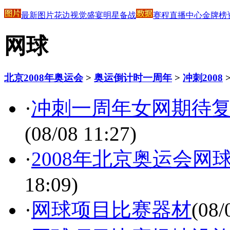
最新图片
花边
视觉盛宴
明星
备战
赛程
直播中心
金牌榜
网球
北京2008年奥运会
>
奥运倒计时一周年
>
冲刺2008
·
冲刺一周年女网期待复
(08/08 11:27)
·
2008年北京奥运会
18:09)
·
网球项目比赛器材
(08/