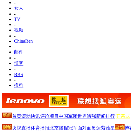
-
女人
-
TV
-
视频
-
ChinaRen
-
邮件
-
博客
-
BBS
-
搜狗
首页
滚动
快讯
评论
项目
中国军团
世界诸强
新闻排行
开幕式
央视直播
体育播报
北京播报
冠军面对面
奥运紫薇星
博