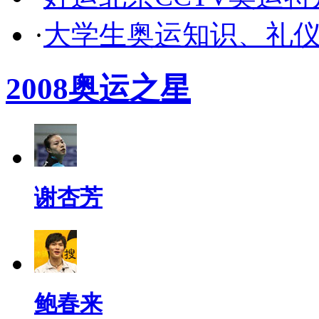
·
大学生奥运知识、礼
2008奥运之星
谢杏芳
鲍春来