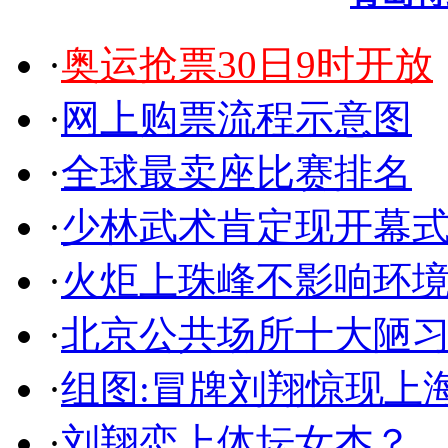
·
奥运抢票30日9时开放
·
网上购票流程示意图
·
全球最卖座比赛排名
·
少林武术肯定现开幕式
·
火炬上珠峰不影响环
·
北京公共场所十大陋
·
组图:冒牌刘翔惊现上
·
刘翔恋上体坛女杰？