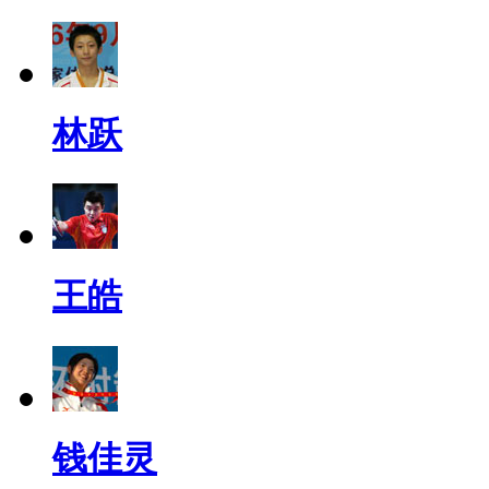
林跃
王皓
钱佳灵