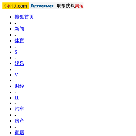
搜狐首页
-
新闻
-
体育
-
S
-
娱乐
-
V
-
财经
-
IT
-
汽车
-
房产
-
家居