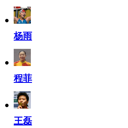
杨雨
程菲
王磊