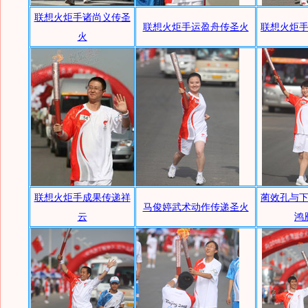
联想火炬手诸尚义传圣
联想火炬手运盈舟传圣火
联想火炬
火
联想火炬手成果传递祥
蔺效孔与
马俊婷武术动作传递圣火
云
鸿