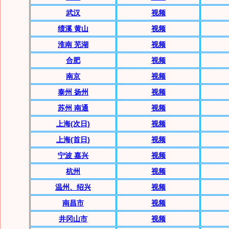
武汉
视频
绩溪 黄山
视频
淮南 芜湖
视频
合肥
视频
南京
视频
泰州 扬州
视频
苏州 南通
视频
上海(次日)
视频
上海(首日)
视频
宁波 嘉兴
视频
杭州
视频
温州、绍兴
视频
南昌市
视频
井冈山市
视频