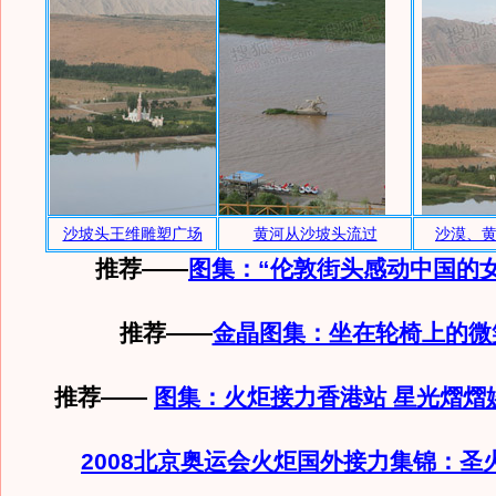
沙坡头王维雕塑广场
黄河从沙坡头流过
沙漠、
推荐——
图集：“伦敦街头感动中国的
推荐
——
金晶图集：坐在轮椅上的微
推荐——
图集：火炬接力香港站 星光熠熠
2008北京奥运会火炬国外接力集锦：圣