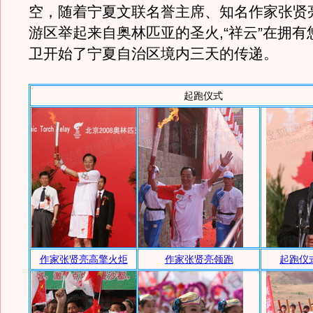
空，随着宁夏文联名誉主席、知名作家张贤
游区举起来自奥林匹亚的圣火,“祥云”在拥
卫开始了宁夏自治区境内三天的传递。
起跑仪式
作家张贤亮高擎火炬
作家张贤亮领跑
起跑仪