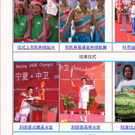
仪式上市民热情如火
市民身着盛装热情歌舞
叶乔
结束仪式
刘崇喜点燃圣火盆
刘崇喜高举火炬
结束仪