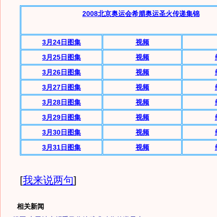
2008北京奥运会希腊奥运圣火传递集锦
3月24日图集
视频
3月
25日图集
视频
3月
26日图集
视频
3月
27日图集
视频
3月
28日图集
视频
3月
29日图集
视频
3月
30日图集
视频
3月
31日图集
视频
[
我来说两句
]
相关新闻