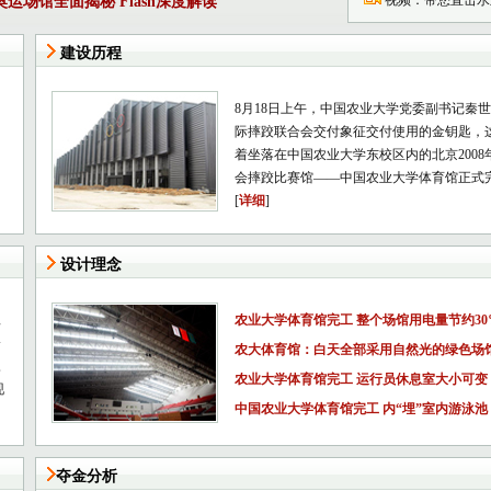
视频：带您直击水
运场馆全面揭秘 Flash深度解读
建设历程
8月18日上午，中国农业大学党委副书记秦
际摔跤联合会交付象征交付使用的金钥匙，
着坐落在中国农业大学东校区内的北京2008
会摔跤比赛馆——中国农业大学体育馆正式
[
详细
]
设计理念
工
农业大学体育馆完工 整个场馆用电量节约30
会
农大体育馆：白天全部采用自然光的绿色场
,
农业大学体育馆完工 运行员休息室大小可变
现
中国农业大学体育馆完工 内“埋”室内游泳池
夺金分析