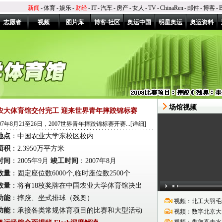
新闻
-
体育
-
娱乐
-
财经
-
IT
-
汽车
-
房产
-
女人
-
TV
-
ChinaRen
-
邮件
-
博客
-
志愿者
视频
图片库
博客·社区
奥运中国
明星奥运
奥运资料
场馆视频
农大体育馆交付完工
迎来世界青年摔跤锦标赛
年8月21至26日，2007世界青年摔跤锦标赛开赛...[
详细
]
地点
：中国农业大学东校区校内
面积
：2.3950万平方米
时间
：2005年9月
竣工时间
：2007年8月
数量
：固定座位数6000个,临时座位数2500个
数量
：将有18枚奖牌在中国农业大学体育馆决出
功能
：摔跤、坐式排球（残奥）
视频：北工大羽毛
功能
：承接各类常规体育项目的比赛和大型活动
视频：数字北京大