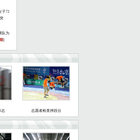
子72
突
球队为
细
]
标志
志愿者检查摔跤台