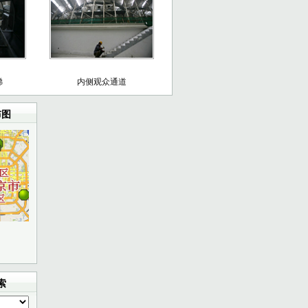
梯
内侧观众通道
布图
索