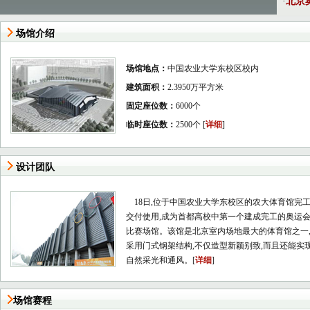
·
北京奥
场馆介绍
场馆地点：
中国农业大学东校区校内
建筑面积：
2.3950万平方米
固定座位数：
6000个
临时座位数：
2500个 [
详细
]
设计团队
18日,位于中国农业大学东校区的农大体育馆完
交付使用,成为首都高校中第一个建成完工的奥运
比赛场馆。该馆是北京室内场地最大的体育馆之一
采用门式钢架结构,不仅造型新颖别致,而且还能实
自然采光和通风。[
详细
]
场馆赛程