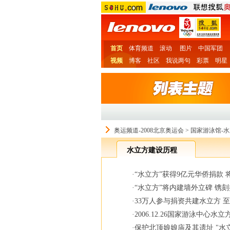
首页
体育频道
滚动
图片
中国军团
视频
博客
社区
我说两句
彩票
明星
奥运频道-2008北京奥运会
>
国家游泳馆-
水立方建设历程
·
“水立方”获得9亿元华侨捐款
·
“水立方”将内建墙外立碑 镌刻
·
33万人参与捐资共建水立方 至
·
2006.12.26国家游泳中心
·
保护北顶娘娘庙及其遗址 "水立