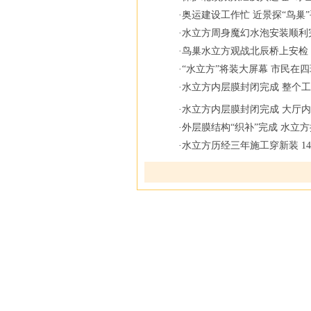
·
奥运建设工作忙 近景探“鸟巢”
·
水立方周身魔幻水泡安装顺利
·
鸟巢水立方观战北辰桥上安检 
·
“水立方”将装大屏幕 市民在
·
水立方内层膜封闭完成 整个工
·
水立方内层膜封闭完成 大厅
·
外层膜结构“织补”完成 水立
·
水立方历经三年施工穿新装 1