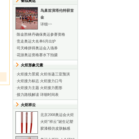
备战奥运
鸟巢首演塔伦特获首
金
详细>>
·
陈金胜林丹确保奥运参赛资格
·
竞走奥运大名单6月出炉
·
司天峰拼得奥运会入场券
·
花游奥运资格赛水下拍摄
火炬形象元素
·
火炬接力景观
火炬传递三亚预演
·
火炬接力标志
火炬接力口号
·
火炬接力主题
火炬接力图形
·
接力路线解读
详细时间表
火炬祥云
北京2008奥运会火炬
火炬“祥云”诞生记
塑
胶漆模仿皮肤触感