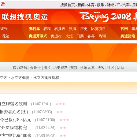
搜狐首页
-
新闻
-
体育
-
娱乐
-
财经
-
IT
-
汽车
-
房
诸强
资料库
赛程
转播表
奖牌
历史
比赛项目
官网
华
花边
奥运开幕式
奥运村
火炬
门票
各界
热词
奥运指南
接力路线
|
火炬手
|
图片
|
历史资料
|
视频
|
形象元素
|
博客
|
社区
|
活动
水立方
>
水立方概况
>
水立方建设历程
 将立碑留名致谢
(11/07 12:01)
★★★
捐资者姓名(图)
(11/07 08:33)
★★
今已拨付8.3亿元
(11/07 01:30)
★★★
水立方外层膜结构完工
(11/02 14:36)
★★
方"曾北移100米
(10/05 08:08)
★★