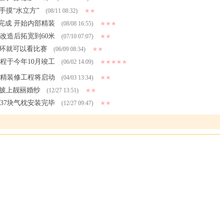
手摸“水立方”
(08/11 08:32)
★★
完成 开始内部精装
(08/08 16:55)
★★★
改造后拓宽到60米
(07/10 07:07)
★★
四环就可以看比赛
(06/09 08:34)
★★
程于今年10月竣工
(06/02 14:09)
★★★★★
内精装修工程将启动
(04/03 13:34)
★★
方披上靓丽婚纱
(12/27 13:51)
★★
437块气枕安装完毕
(12/27 09:47)
★★