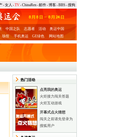
产
-
女人
-
TV
-
ChinaRen
-
邮件
-
博客
-
BBS
-
搜狗
奥
中国之队
志愿者
活动
奥运中国
场馆
手机奥运
GE绿色
网站地图
热门活动
点亮我的奥运
火炬接力闯关答题
火炬互动游戏
开幕式点火猜想
闯关之前请先登录为
搜狐用户