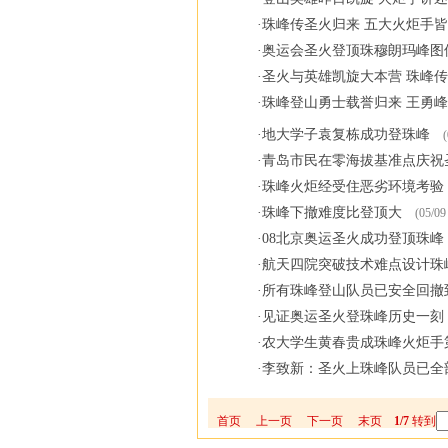
·
珠峰传圣火归来 五大火炬手
·
奥运会圣火登顶珠穆朗玛峰图
·
圣火与英雄凯旋大本营 珠峰
·
珠峰登山勇士载誉归来 王勇
·
地大学子袁复栋成功登珠峰
(
·
青岛市民在零海拔基准点庆祝
·
珠峰火炬经受住恶劣环境考验
·
珠峰下撤难度比登顶大
(05/09
·
08北京奥运圣火成功登顶珠峰
·
航天四院突破技术难点设计珠
·
所有珠峰登山队员已安全回撤到
·
见证奥运圣火登珠峰历史一刻
·
农大学生黄春贵成珠峰火炬手
·
李致新：圣火上珠峰队员已全
首页
上一页
下一页
末页
1/7
转到