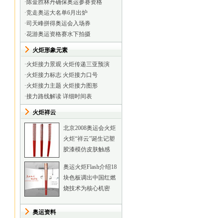
·
陈金胜林丹确保奥运参赛资格
·
竞走奥运大名单6月出炉
·
司天峰拼得奥运会入场券
·
花游奥运资格赛水下拍摄
火炬形象元素
·
火炬接力景观
火炬传递三亚预演
·
火炬接力标志
火炬接力口号
·
火炬接力主题
火炬接力图形
·
接力路线解读
详细时间表
火炬祥云
北京2008奥运会火炬
火炬“祥云”诞生记
塑
胶漆模仿皮肤触感
奥运火炬Flash介绍
18
块色板调出中国红
燃
烧技术为核心机密
奥运资料