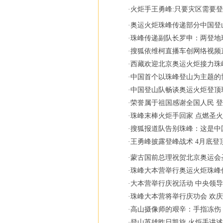
·
火炬手王勇峰:只要灾区需要
·
奥运火炬珠峰传递部分中国登
·
珠峰传递副队长罗申：两登地
·
搜狐依维柯直播车创网络视频
·
西藏欢迎北京奥运火炬接力珠
·
中国首个以珠峰登山为主题的
·
中国登山队畅谈奥运火炬登顶
·
荣誉属于祖国感谢全国人民 
·
珠峰末棒火炬手回家 点燃圣
·
搜狐报道队告别珠峰：这是中
·
王勇峰披露登峰战术 4月底登
·
蒙古国前总理祝贺北京奥运会
·
珠峰大本营举行奥运火炬珠峰
·
大本营举行庆祝活动 中央领导
·
珠峰大本营将举行庆功会 欢
·
高山摄像师的艰辛：手指冻伤
·
登山英雄昨日凯旋 火炬手讲