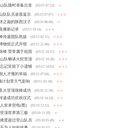
登山队随时准备出发
(05/15 07:22)
★
山队队员凌晨返京
(05/15 07:07)
★★★
球之巅的陕西汉子
(05/14 08:04)
★
直播新记录
(05/13 19:14)
★★★
峰传递团队凯旋
(05/13 02:31)
★★★
博物馆正式开馆
(05/12 21:46)
★★★
珠峰:荣誉属于祖国
(05/12 19:57)
★★★
登山队畅谈火炬登顶
(05/12 19:38)
★★★
火忘记笑留下小遗憾
(05/12 14:02)
★★★
国人才懂的幸福
(05/12 07:04)
★★★
顶计划受天气影响
(05/11 05:18)
★★
圣火登顶珠峰成功
(05/10 21:59)
★★
传递成功庆祝仪式
(05/10 14:24)
★★
人发来贺电(图)
(05/10 12:12)
★★★
庆登顶世界第三极
(05/10 11:29)
★
 难度超过登山队员
(05/10 05:49)
★★
述不为人知的故事
(05/10 05:47)
★★