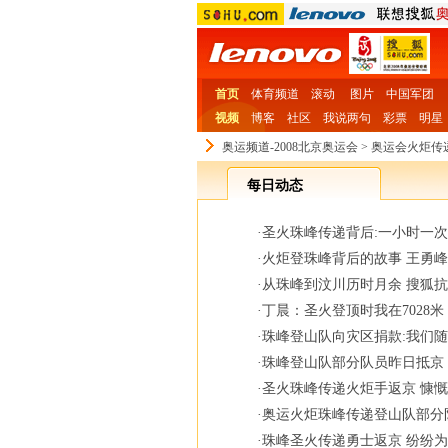
首页
体育频道
滚动
图片
中国军团
视频
博客
社区
我说两句
彩票
明星
奥运频道-2008北京奥运会
>
奥运会火炬传
每日动态
·
圣火珠峰传递背后:一小时一
·
火炬登珠峰背后的故事 王勇
·
从珠峰到汶川历时月余 搜狐
·
丁晨：圣火登顶时我在7028
·
珠峰登山队向灾区捐款:我们
·
珠峰登山队部分队员昨日抵京
·
圣火珠峰传递火炬手返京 慷
·
奥运火炬珠峰传递登山队部分
·
珠峰圣火传递勇士返京 纷纷为