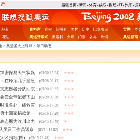
搜狐首页
-
新闻
-
体育
-
娱乐
-
财经
-
IT
-
汽车
-
房
诸强
资料库
赛程
转播表
奖牌
历史
比赛项目
官网
华
花边
奥运开幕式
奥运村
火炬
门票
各界
热词
奥运指南
递
>
奥运圣火上珠峰
>
每日动态
次加密探测天气状况
(05/30 15:24)
★★★
峰：在峰顶几乎窒息
(05/28 08:13)
★★★
抗灾志愿者分队回京
(05/20 10:35)
★★★
米 要安全带记者下山
(05/20 08:38)
★★★
随时准备赴一线救灾
(05/16 17:30)
★★★
 勇士回家捐款第一
(05/16 17:29)
★★★
慨表态愿为汶川出力
(05/15 16:48)
★
队员及工作员返京
(05/15 14:02)
★★★
灾区捐款(图)
(05/15 13:48)
★★★