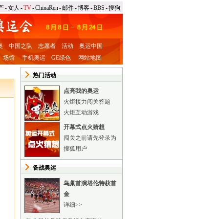
产
-
女人
-
TV
-
ChinaRen
-
邮件
-
博客
-
BBS
-
搜狗
奥
中国之队
志愿者
活动
奥运中国
场馆
手机奥运
GE绿色
网站地图
热门活动
点亮我的奥运
火炬接力闯关答题
火炬互动游戏
开幕式点火猜想
闯关之前请先登录为
搜狐用户
备战奥运
鸟巢首演塔伦特获首
金
详细>>