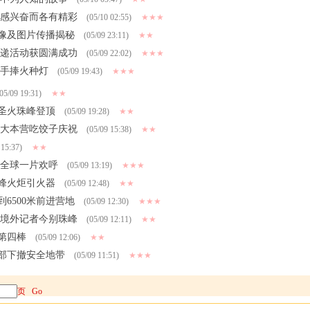
皆感兴奋而各有精彩
(05/10 02:55)
★★★
像及图片传播揭秘
(05/09 23:11)
★★
传递活动获圆满成功
(05/09 22:02)
★★★
峰手捧火种灯
(05/09 19:43)
★★★
05/09 19:31)
★★
圣火珠峰登顶
(05/09 19:28)
★★
 大本营吃饺子庆祝
(05/09 15:38)
★★
 15:37)
★★
 全球一片欢呼
(05/09 13:19)
★★★
峰火炬引火器
(05/09 12:48)
★★
6500米前进营地
(05/09 12:30)
★★★
 境外记者今别珠峰
(05/09 12:11)
★★
第四棒
(05/09 12:06)
★★
部下撤安全地带
(05/09 11:51)
★★★
页
Go