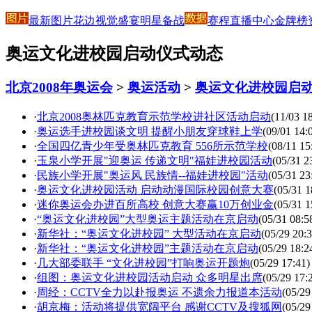
最新图片
花边
视觉盛宴
明星
备战
赛程
直播中心
金牌榜
奥运文化进校园启动仪式动态
北京2008年奥运会
>
奥运活动
>
奥运文化进校园启
·
北京2008奥林匹克教育示范学校进社区活动启动
(11/03 1
·
奥运选手进校园谈文明 提醒小朋友穿球鞋上学
(09/01 14:
·
全国四亿青少年受奥林匹克教育 556所示范学校
(08/11 15
·
玉泉小学开展"迎奥运 传递文明"福娃进校园活动
(05/31 2
·
民族小学开展"奥运风 民族情--福娃进校园"活动
(05/31 23
·
奥运文化进校园活动 启动动漫国际校园创意大赛
(05/31 1
·
迷你奥运会办进百所高校 创意大赛赢10万创业金
(05/31 1
·
“奥运文化进校园”大型奥运主题活动在京启动
(05/31 08:5
·
新华社：“奥运文化进校园” 大型活动在京启动
(05/29 20:3
·
新华社：“奥运文化进校园”主题活动在京启动
(05/29 18:2
·
几大部委联手 “文化进校园”打响奥运开题炮
(05/29 17:41)
·
组图：奥运文化进校园活动启动 众多明星出席
(05/29 17:
·
周经：CCTV全力以赴报奥运 不遗余力报道本活动
(05/29
·
胡京梅：活动将提供宽阔平台 感谢CCTV及搜狐网
(05/29