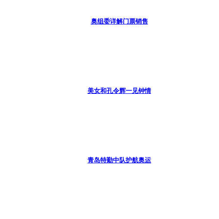
奥组委详解门票销售
美女和孔令辉一见钟情
青岛特勤中队护航奥运