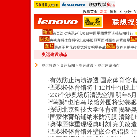
搜狐首页
-
新闻
-
体育
-
S
-
娱乐
-
V
首页
滚动
快讯
评论
项目
中国军团
世界诸强
新闻排行
央视直播
体育播报
北京播报
冠军面对面
奥运紫薇星
最新图片
花边
视觉盛宴
明星
备战
赛程
直播中
奥运建设动态
奥运频道
>
奥运新闻
>
奥运建设
>
奥运建设动态
·
有效防止污渍渗透 国家体育馆
13:57)
·
五棵松体育馆将于12月中旬披上“
·
233个涉奥场所清洗空调 明年5
10:28)
·
“鸟巢”也怕鸟 场馆外围将安装驱
10:06)
·
探访北京科技大学体育馆 揭秘
(11/19 04:00)
·
国家体育馆铺纳米防污膜 清除
(11/18 09:36)
·
奥体工体重现经典时刻 完美改
(11/18 09:35)
·
五棵松体育馆外壁嵌金色铝板 计