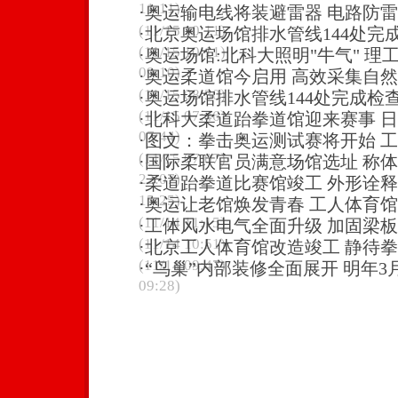
11:11)
·
奥运输电线将装避雷器 电路防雷
(11/15 10:11)
·
北京奥运场馆排水管线144处完
(11/15 10:11)
·
奥运场馆:北科大照明"牛气" 理
09:10)
·
奥运柔道馆今启用 高效采集自
(11/15 08:30)
·
奥运场馆排水管线144处完成检
(11/15 07:46)
·
北科大柔道跆拳道馆迎来赛事 
07:44)
·
图文：拳击奥运测试赛将开始 
(11/15 07:07)
·
国际柔联官员满意场馆选址 称体
22:07)
·
柔道跆拳道比赛馆竣工 外形诠释
15:25)
·
奥运让老馆焕发青春 工人体育馆
(11/14 11:15)
·
工体风水电气全面升级 加固梁
(11/14 10:51)
·
北京工人体育馆改造竣工 静待拳
(11/14 09:47)
·
“鸟巢”内部装修全面展开 明年3
09:28)