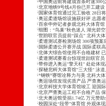
(11/18 09:31)
·
中国奥运前将建成首条时速300
(11/17 15:49)
·
北京地铁9号线4月份已开工建设
13:52)
·
国家体育馆通过完工验收 28日
(11/17 11:44)
·
奥运柔道场馆设施获好评 志愿
(11/17 05:50)
·
百余中外记者参观北科大体育馆
01:16)
·
组图：“鸟巢”秋色迷人 湖光碧
15:04)
·
世跆联官员提前“踩点” 北科大
14:34)
·
柔道测试赛检测场馆 300项预案
(11/16 12:44)
·
国际柔道公开赛开战 国际柔联
(11/16 10:40)
·
北体大综合馆使用不合格建材 
(11/16 07:16)
·
柔道测试赛看台惊现世跆联官员
(11/16 03:52)
·
带你进入奥运"擎天柱" 处处体
(11/16 03:37)
·
探秘北科大体育馆"三大怪" 泳
(11/16 02:57)
·
“钢铁”赛馆诠释力与美 北科大
18:16)
·
奥运场馆发现劣质产品 严查奥
(11/15 17:55)
·
北京科技大学体育馆竣工 迎国际
(11/15 16:37)
·
北京严查奥运工程不合格产品 
(11/15 16:24)
·
北大奥运馆受捐1.74亿 万元赞助
15:29)
·
校园深处“段带”体育馆 外观体