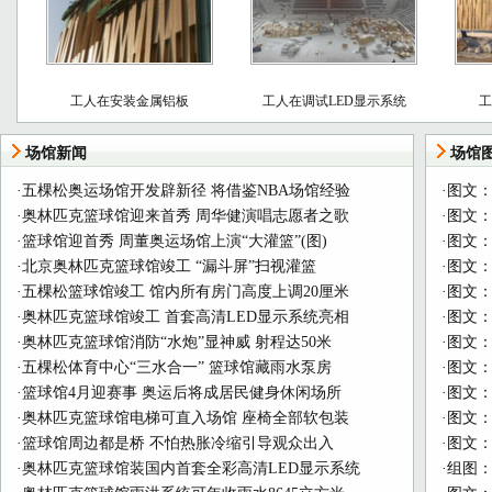
工人在安装金属铝板
工人在调试LED显示系统
工
场馆新闻
场馆
·
五棵松奥运场馆开发辟新径 将借鉴NBA场馆经验
·
图文：
·
奥林匹克篮球馆迎来首秀 周华健演唱志愿者之歌
·
图文：
·
篮球馆迎首秀 周董奥运场馆上演“大灌篮”(图)
·
图文：
·
北京奥林匹克篮球馆竣工 “漏斗屏”扫视灌篮
·
图文：
·
五棵松篮球馆竣工 馆内所有房门高度上调20厘米
·
图文：
·
奥林匹克篮球馆竣工 首套高清LED显示系统亮相
·
图文：
·
奥林匹克篮球馆消防“水炮”显神威 射程达50米
·
图文：
·
五棵松体育中心“三水合一” 篮球馆藏雨水泵房
·
图文：
·
篮球馆4月迎赛事 奥运后将成居民健身休闲场所
·
图文：
·
奥林匹克篮球馆电梯可直入场馆 座椅全部软包装
·
图文
·
篮球馆周边都是桥 不怕热胀冷缩引导观众出入
·
图文
·
奥林匹克篮球馆装国内首套全彩高清LED显示系统
·
组图：