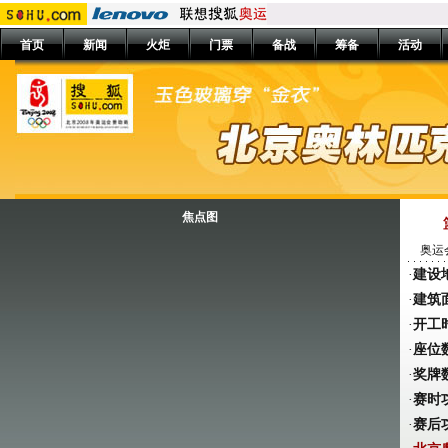
首页
新闻
火炬
门票
备战
筹备
活动
焦点图
奥运会
·
建设
·
建筑
·
开工
·
座位
·
奖牌
·
赛时
·
赛后