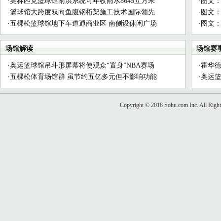
·
奥林匹克篮球馆雨洪系统可年收雨水8645立方米
·
图文：
·
篮球馆大跨度双向鱼腹钢桁架施工技术国际领先
·
图文：
·
五棵松篮球馆地下车道通商业区 南侧设休闲广场
·
图文
场馆解读
场馆赛
·
奥运篮球馆吊斗形屏幕将使观众“置身”NBA赛场
·
霍华德
·
五棵松体育场馆群 虽节约五亿多元但不影响功能
·
奥运篮
Copyright © 2018 Sohu.com Inc. All R