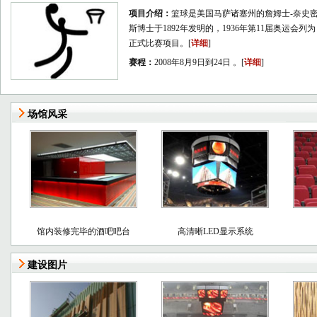
项目介绍：
篮球是美国马萨诸塞州的詹姆士-奈史
斯博士于1892年发明的，1936年第11届奥运会列为
正式比赛项目。[
详细
]
赛程：
2008年8月9日到24日 。[
详细
]
场馆风采
馆内装修完毕的酒吧吧台
高清晰LED显示系统
建设图片