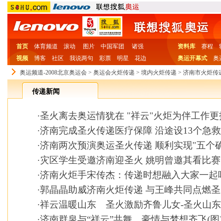
首页
体育频道
滚动
图片
中国军团
诸强
资料库
赛程
视频
博客
社区
我说两句
彩票
明星
花边
奥运开幕式
奥
奥运频道-2008北京奥运会
>
奥运会火炬传递
>
境内火炬传递
>
济南市火炬传
传递新闻
·
圣火离去奥运情犹在 "祥云"火炬为伴工作更
·
济南完成圣火传递医疗保障 沿途设13个急
·
济南两次预演奥运圣火传递 顺利实现"五个确
·
灾区学生受邀济南迎圣火 姚明曾邀其看比赛
·
济南火炬手宋传杰：传递时想融入大家一起
·
郭晶晶助威济南火炬传递 与王峰共同点燃
·
祥云温暖山东 圣火激励齐鲁儿女-圣火山
·
济南群泉与“祥云”共舞 豪情与梦想齐飞(图