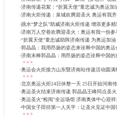
·
济南传递花絮：“折翼天使”童忠诚为奥运加
·
济南火炬传递：泉城欢腾迎圣火 奥运有我
·
跳水“梦之队”助威济南火炬传递 增添更多精
·
济南万人空巷欢腾迎圣火：奥运有我一份参
·
“折翼天使”童忠诚助阵济南传递 为奥运加
·
郭晶晶：我用昂扬的姿态来诠释中国的奥运
·
济南末棒郭晶晶：用昂扬的姿态诠释中国的
★★★
·
奥运会火炬接力山东暨济南站传递活动圆满
★★★
·
北京奥运火炬24日休整一天 25日开始河南
·
奥运圣火结束济南传递 郭晶晶王峰同点圣火
·
奥运圣火“检阅”全运场馆 济南奥体中心迎祥
·
中国女子田径第一人关平：让圣火见证中国
★★★