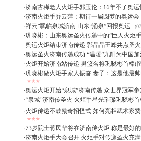
·
济南古稀老人火炬手郭玉伦：16年不了奥运
·
济南火炬手乔云萍：期待一届圆梦的奥运会
·
祥云”飘临泉城济南 山东“涌泉”回报奥运
(07
·
巩晓彬：山东奥运圣火传递中的“巨人火炬手
·
奥运火炬结束济南传递 郭晶晶王峰共点圣火
·
奥运圣火济南传递成功 “温暖”九阳为中国加
·
火炬开始济南站传递 男篮名将巩晓彬首棒(图
·
巩晓彬做火炬手家人振奋 妻子：这是他最
★★★
·
奥运火炬开始“泉城”济南传递 众世界冠军参
·
“泉城”济南传圣火 火炬手星光璀璨巩晓彬首
·
火炬传递不鼓励奇招怪式 如何亮相武术家
★★★
·
73岁院士蒋民华将在济南传火炬 称是最好
·
济南火炬手大会召开 火炬手对传递圣火充