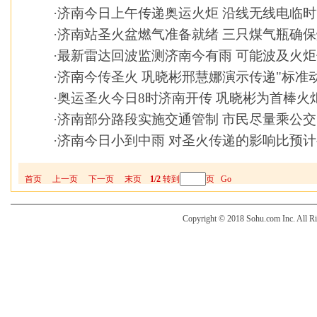
·
济南今日上午传递奥运火炬 沿线无线电临
·
济南站圣火盆燃气准备就绪 三只煤气瓶确
·
最新雷达回波监测济南今有雨 可能波及火
·
济南今传圣火 巩晓彬邢慧娜演示传递"标准动
·
奥运圣火今日8时济南开传 巩晓彬为首棒火
·
济南部分路段实施交通管制 市民尽量乘公
·
济南今日小到中雨 对圣火传递的影响比预
首页
上一页
下一页
末页
1/2
转到
页
Go
Copyright © 2018 Sohu.com Inc. Al