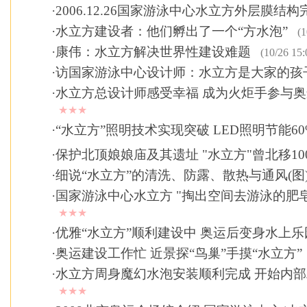
·
2006.12.26国家游泳中心水立方外层膜结
·
水立方建设者：他们孵出了一个“方水泡”
(1
·
康伟：水立方解决世界性建设难题
(10/26 15:
·
访国家游泳中心设计师：水立方是大家的孩
·
水立方总设计师感受幸福 成为火炬手参与
★★★
·
“水立方”照明技术实现突破 LED照明节能60
·
保护北顶娘娘庙及其遗址 "水立方"曾北移10
·
细说“水立方”的清洗、防露、散热与通风(图
·
国家游泳中心水立方 "掏出空间去游泳的肥皂
★★★
·
优雅“水立方”顺利建设中 奥运后变身水上乐
·
奥运建设工作忙 近景探“鸟巢”手摸“水立方”
·
水立方周身魔幻水泡安装顺利完成 开始内
★★★