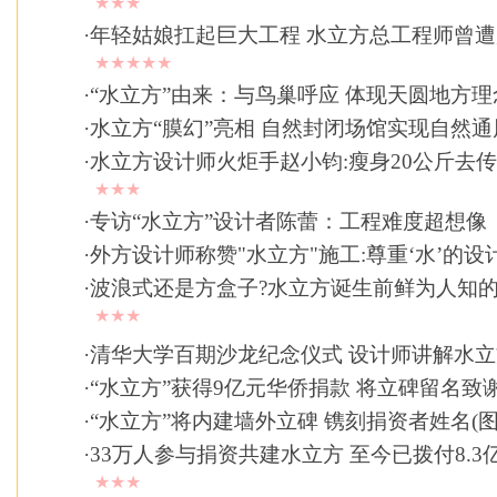
★★★
·
年轻姑娘扛起巨大工程 水立方总工程师曾
★★★★★
·
“水立方”由来：与鸟巢呼应 体现天圆地方理
·
水立方“膜幻”亮相 自然封闭场馆实现自然通
·
水立方设计师火炬手赵小钧:瘦身20公斤去
★★★
·
专访“水立方”设计者陈蕾：工程难度超想像
·
外方设计师称赞"水立方"施工:尊重‘水’的设
·
波浪式还是方盒子?水立方诞生前鲜为人知
★★★
·
清华大学百期沙龙纪念仪式 设计师讲解水立
·
“水立方”获得9亿元华侨捐款 将立碑留名致
·
“水立方”将内建墙外立碑 镌刻捐资者姓名(图
·
33万人参与捐资共建水立方 至今已拨付8.3
★★★