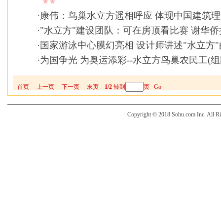
★★
·
康伟：鸟巢水立方遥相呼应 体现中国建筑理
·
"水立方"建设团队：可在房顶看比赛 谢华侨
·
国家游泳中心膜幻亮相 设计师讲述"水立方"
·
为国争光 为奥运添彩--水立方鸟巢农民工(组
首页
上一页
下一页
末页
1/2
转到
页
Go
Copyright © 2018 Sohu.com Inc. Al