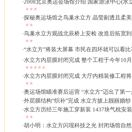
·
2008北京奥运会场馆介绍 国家游泳中心(水
★★★
·
探秘奥运场馆之鸟巢水立方 晶莹剔透且柔
★★
·
鸟巢水立方观战北辰桥上安检 改造后拓宽到
★★
·
“水立方”将装大屏幕 市民在四环就可以看比
·
水立方内层膜封闭完成 整个工程于今年10
★★★★★
·
水立方内层膜封闭完成 大厅内精装修工程
★★
·
奥运场馆瞄准赛后运营 “水立方”迈出了第一
·
外层膜结构“织补”完成 水立方披上靓丽婚纱
·
水立方历经三年施工穿新装 1437块气枕安
★★
·
胡小明：水立方闪现科技之光 封闭场馆自