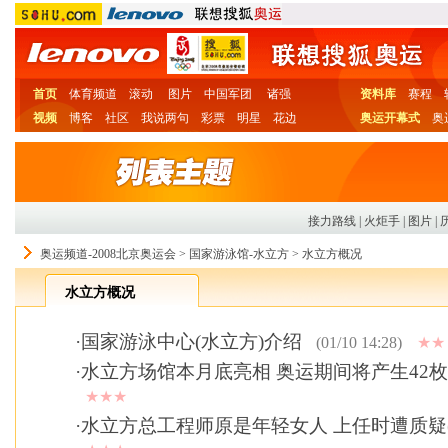
首页
体育频道
滚动
图片
中国军团
诸强
资料库
赛程
视频
博客
社区
我说两句
彩票
明星
花边
奥运开幕式
奥
接力路线
|
火炬手
|
图片
|
奥运频道-2008北京奥运会
>
国家游泳馆-水立方
>
水立方概况
水立方概况
·
国家游泳中心(水立方)介绍
(01/10 14:28)
★★
·
水立方场馆本月底亮相 奥运期间将产生42
★★★
·
水立方总工程师原是年轻女人 上任时遭质疑(