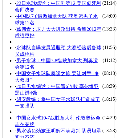
(21:14)
·
22日水球综述：中国列第12 美国匈牙利
会师决赛
(14:00)
·
中国队7-8惜败加拿大队 获奥运男子水
球第12名
(13:23)
·
葛伟青：压力太大进攻出错 希望2012年
成绩更好
(11:56)
·
水球队自曝发展遇瓶颈 大赛经验后备球
员成桎梏
(11:12)
·
男子水球：中国7-8惜败加拿大 列奥运
会第12名
(08:18)
·
中国女子水球队奥运之旅 要让对手“睁
大双眼”
(18:39)
·
20日男水综述：中国遭6连败 塞尔维亚
黑山进4强
(18:15)
·
胡安教练：将中国女子水球队打造成了
一支强队
(14:29)
·
中国女水球10-7战胜意大利 伦敦奥运会
志在夺牌
(13:58)
·
男水憾负劲旅王明辉不满裁判 队员坦承
实力不济