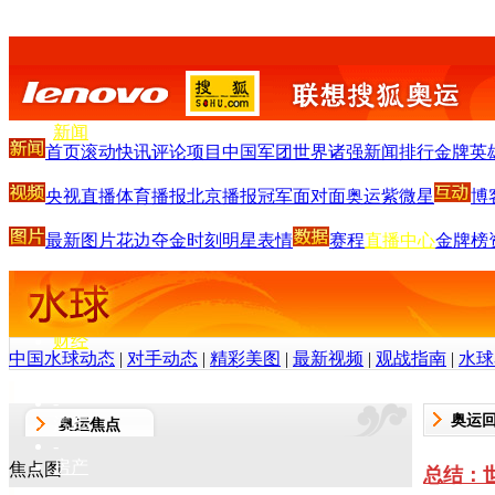
搜狐首页
-
新闻
首页
滚动
快讯
评论
项目
中国军团
世界诸强
新闻排行
金牌英
-
体育
央视直播
体育播报
北京播报
冠军面对面
奥运紫微星
博
-
S
-
最新图片
花边
夺金时刻
明星
表情
赛程
直播中心
金牌榜
娱乐
-
V
-
财经
中国水球动态
|
对手动态
|
精彩美图
|
最新视频
|
观战指南
|
水球
-
IT
-
奥运
汽车
奥运焦点
-
房产
焦点图
总结：
-