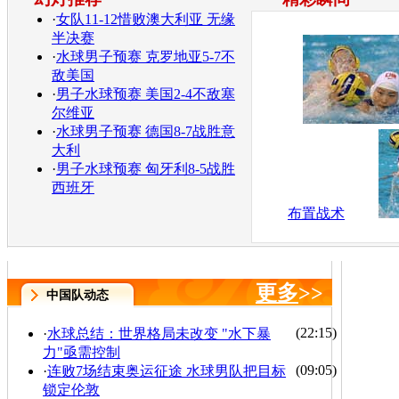
·
女队11-12惜败澳大利亚 无缘
半决赛
·
水球男子预赛 克罗地亚5-7不
敌美国
·
男子水球预赛 美国2-4不敌塞
尔维亚
·
水球男子预赛 德国8-7战胜意
大利
·
男子水球预赛 匈牙利8-5战胜
西班牙
布置战术
更多
>>
中国队动态
(22:15)
·
水球总结：世界格局未改变 "水下暴
力"亟需控制
(09:05)
·
连败7场结束奥运征途 水球男队把目标
锁定伦敦