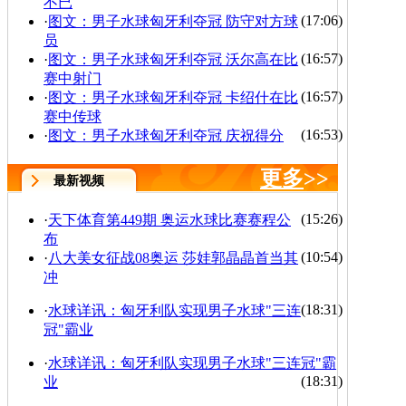
不已
(17:06)
·
图文：男子水球匈牙利夺冠 防守对方球
员
(16:57)
·
图文：男子水球匈牙利夺冠 沃尔高在比
赛中射门
(16:57)
·
图文：男子水球匈牙利夺冠 卡绍什在比
赛中传球
(16:53)
·
图文：男子水球匈牙利夺冠 庆祝得分
更多
>>
最新视频
(15:26)
·
天下体育第449期 奥运水球比赛赛程公
布
(10:54)
·
八大美女征战08奥运 莎娃郭晶晶首当其
冲
(18:31)
·
水球详讯：匈牙利队实现男子水球"三连
冠"霸业
·
水球详讯：匈牙利队实现男子水球"三连冠"霸
(18:31)
业