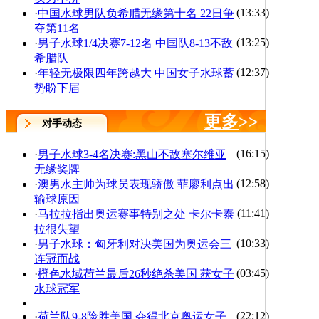
(13:33)
·
中国水球男队负希腊无缘第十名 22日争
夺第11名
(13:25)
·
男子水球1/4决赛7-12名 中国队8-13不敌
希腊队
(12:37)
·
年轻无极限四年跨越大 中国女子水球蓄
势盼下届
更多
>>
对手动态
(16:15)
·
男子水球3-4名决赛:黑山不敌塞尔维亚
无缘奖牌
(12:58)
·
澳男水主帅为球员表现骄傲 菲廖利点出
输球原因
(11:41)
·
马拉拉指出奥运赛事特别之处 卡尔卡泰
拉很失望
(10:33)
·
男子水球：匈牙利对决美国为奥运会三
连冠而战
(03:45)
·
橙色水域荷兰最后26秒绝杀美国 获女子
水球冠军
(22:12)
·
荷兰队9-8险胜美国 夺得北京奥运女子