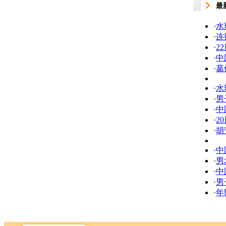
最
·
水
·
连
·
2
·
中
·
葛
·
水
·
男
·
中
·
2
·
胡
·
中
·
男
·
中
·
男
·
年