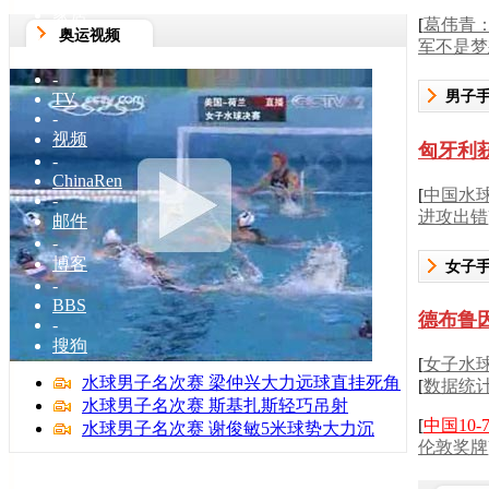
家居
[
葛伟青
奥运视频
-
军不是梦
女人
-
男子
TV
-
视频
匈牙利
-
ChinaRen
[
中国水
-
进攻出错
邮件
-
博客
女子
-
BBS
德布鲁
-
搜狗
[
女子水球
水球男子名次赛 梁仲兴大力远球直挂死角
[
数据统
水球男子名次赛 斯基扎斯轻巧吊射
[
中国10
水球男子名次赛 谢俊敏5米球势大力沉
伦敦奖牌