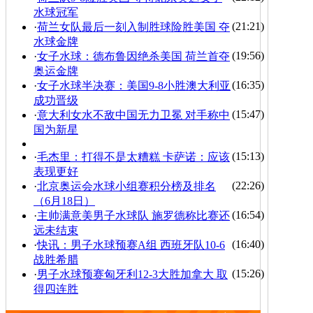
水球冠军
(21:21)
·
荷兰女队最后一刻入制胜球险胜美国 夺
水球金牌
(19:56)
·
女子水球：德布鲁因绝杀美国 荷兰首夺
奥运金牌
(16:35)
·
女子水球半决赛：美国9-8小胜澳大利亚
成功晋级
(15:47)
·
意大利女水不敌中国无力卫冕 对手称中
国为新星
(15:13)
·
毛杰里：打得不是太糟糕 卡萨诺：应该
表现更好
(22:26)
·
北京奥运会水球小组赛积分榜及排名
（6月18日）
(16:54)
·
主帅满意美男子水球队 施罗德称比赛还
远未结束
(16:40)
·
快讯：男子水球预赛A组 西班牙队10-6
战胜希腊
(15:26)
·
男子水球预赛匈牙利12-3大胜加拿大 取
得四连胜