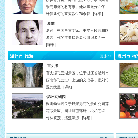
崇高师德的教育家。他从事微分几何、
计算几何的研究教学70余载...[
详细
]
·
夏鼐
夏鼐，中国考古学家。中华人民共和国
考古工作的主要指导者和组织者之一...
[
详细
]
温州市·旅游
更多
>>
温州市·特
·
百丈漈
百丈漈飞云湖景区，位于浙江省温州市
西南部飞云江中上游的文成县，是刘伯
温的故里...[
详细
]
·
温州动物园
温州动物园位于风景秀丽的景山公园莲
花芯景区。园址峰峦环绕，松柏苍翠，
竹林繁茂，溪流淙淙...[
详细
]