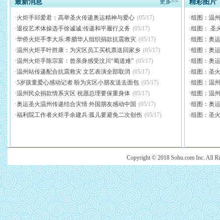
最新消息
更多
>>
精彩图片
·
火炬手邱爱君：高举圣火传递奥运精神与爱心
(05/17)
·
组图：温州
·
退役艺术体操选手徐诚诚:传递和平履行义务
(05/17)
·
组图： 圣
·
华侨火炬手李大乐:希腊华人组织捐款抗震救灾
(05/17)
·
组图：奥运
·
温州火炬手叶胜康：为灾区员工买机票送回家乡
(05/17)
·
组图：奥运
·
温州火炬手陈宗富：曾亲身感受汶川“蜀道难”
(05/17)
·
组图：奥运
·
温州站传递配合抗震救灾 文艺表演全部取消
(05/17)
·
组图：圣火
·
5岁孩童爱心感动记者 盼为灾区小朋友送去面包
(05/17)
·
组图：温
·
温州民众捐款情系灾区 祝愿总理要保重身体
(05/17)
·
组图：温州
·
奥运圣火温州传递结合灾情 外国朋友感动中国
(05/17)
·
组图：奥运
·
福利院工作者火炬手余建兵:孤儿要避免二次创伤
(05/17)
·
组图：圣火
Copyright © 2018 Sohu.com Inc. Al