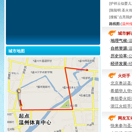
[
护祥云似婴儿
[
陈陆明:圣火
[
搜狐"点亮我
路线图:
[
温州
城市解
·
地理气候:
·
自然资源:
城市地图
·
历史沿革:
·
经济发展:
火炬手
·
北京奥运圣
·
希腊华人华
·
奥组委火炬
·
浙江火炬手
网友互
·
快来参与圣