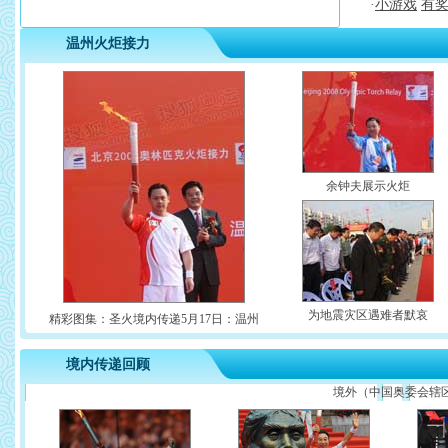
·
小游戏
有
温州火炬接力
余钟夫展示火炬
为地震灾区遇难者默哀
精彩图集：圣火境内传递5月17日：温州
境内传递回顾
境外（中国奥委会辖