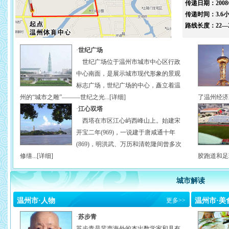
传递日期：2008
传递时间：3.6
路线长度：22—
·
世纪广场
世纪广场位于温州市城市中心区行政
中心南面，是展示城市现代形象的景观
标志广场，世纪广场的中心，矗立着温
州的“城市之雕”———世纪之光...
[详细]
了温州经济
·
江心双塔
西塔在市区江心屿西峰山上。始建宋
开宝二年(969)，一说建于唐咸通十年
(869)，明洪武、万历和清乾隆间曾多次
修缮...
[详细]
胶跑道和足球
城市解读
温州市·人物
更多
>>
温州市·美
·
苏步青
苏步青是蜚声海外的杰出数学家和具有