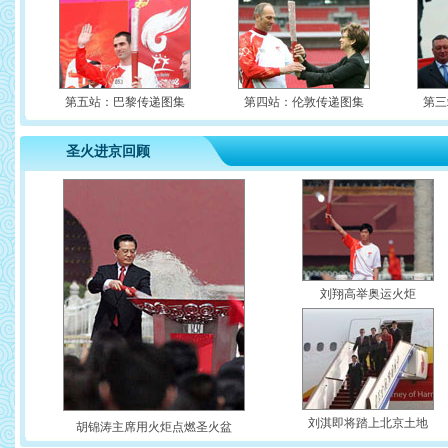
第五站：巴黎传递图集
第四站：伦敦传递图集
第三
圣火进京回顾
刘翔高举奥运火炬
刘淇即将踏上北京土地
胡锦涛主席用火炬点燃圣火盆