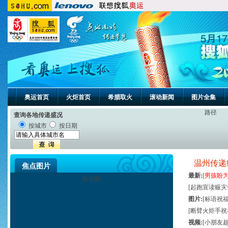
奥运首页
火炬首页
希腊取火
滚动新闻
图片全集
路径
查询各地传递盛况
按城市
按日期
温州传递
焦点图片
最新
:
[
男孩盼
焦点图
[
起跑宣读赈灾
图片
:
[
标语祝
[
断臂火炬手祝
视频
:
[
小朋友