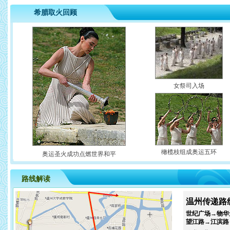
希腊取火回顾
女祭司入场
橄榄枝组成奥运五环
奥运圣火成功点燃世界和平
路线解读
温州传递路
世纪广场→物华
望江路→江滨路