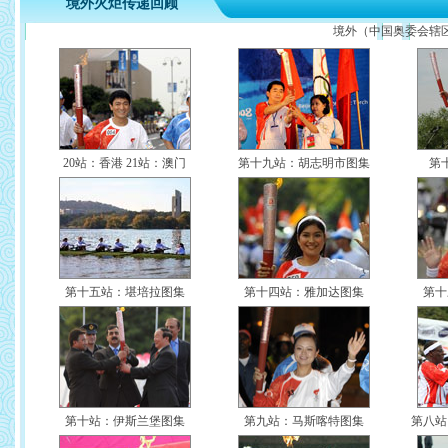
境外火炬传递回顾
境外（中国奥委会辖
20站：香港
21站：澳门
第十九站：胡志明市图集
第
第十五站：堪培拉图集
第十四站：雅加达图集
第十
第十站：伊斯兰堡图集
第九站：马斯喀特图集
第八站