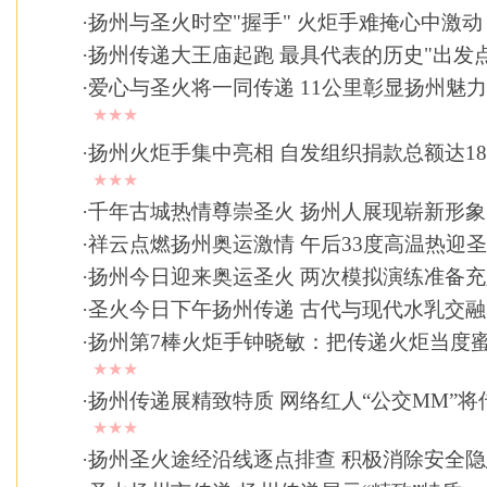
·
扬州与圣火时空"握手" 火炬手难掩心中激动
·
扬州传递大王庙起跑 最具代表的历史"出发点
·
爱心与圣火将一同传递 11公里彰显扬州魅力(
★★★
·
扬州火炬手集中亮相 自发组织捐款总额达1
★★★
·
千年古城热情尊崇圣火 扬州人展现崭新形象
·
祥云点燃扬州奥运激情 午后33度高温热迎
·
扬州今日迎来奥运圣火 两次模拟演练准备充
·
圣火今日下午扬州传递 古代与现代水乳交融
·
扬州第7棒火炬手钟晓敏：把传递火炬当度
★★★
·
扬州传递展精致特质 网络红人“公交MM”将
★★★
·
扬州圣火途经沿线逐点排查 积极消除安全隐