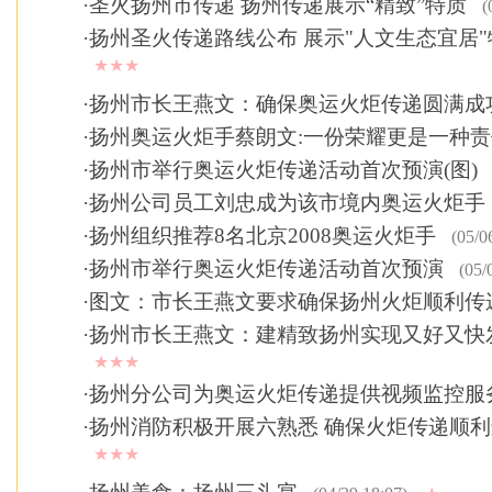
·
圣火扬州市传递 扬州传递展示“精致”特质
(
·
扬州圣火传递路线公布 展示"人文生态宜居"
★★★
·
扬州市长王燕文：确保奥运火炬传递圆满成
·
扬州奥运火炬手蔡朗文:一份荣耀更是一种责
·
扬州市举行奥运火炬传递活动首次预演(图)
·
扬州公司员工刘忠成为该市境内奥运火炬手
·
扬州组织推荐8名北京2008奥运火炬手
(05/0
·
扬州市举行奥运火炬传递活动首次预演
(05/
·
图文：市长王燕文要求确保扬州火炬顺利传
·
扬州市长王燕文：建精致扬州实现又好又快
★★★
·
扬州分公司为奥运火炬传递提供视频监控服
·
扬州消防积极开展六熟悉 确保火炬传递顺
★★★