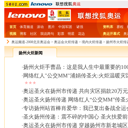
首页
体育频道
滚动
图片
中国军团
诸强
资料库
赛程
视频
博客
社区
我说两句
彩票
明星
花边
奥运开幕式
奥
奥运频道-2008北京奥运会
>
奥运会火炬传递
>
境内火炬传递
>
扬州市火炬传
扬州火炬新闻
·
扬州火炬手曹晶：这是我人生中最重要的10
·
网络红人"公交MM"浦娟传圣火:火炬温暖灾
★★★
·
奥运圣火在扬州市传递 共向灾区捐款20万元
·
奥运圣火扬州传递 网络红人“公交MM”传圣
·
专访扬州站首棒肖爱华：我已复出备战全运
·
圣火扬州传递：震不碎的中国心 圣火扶爱前
·
奥运圣火在扬州市传递 穿越扬州市新老城区