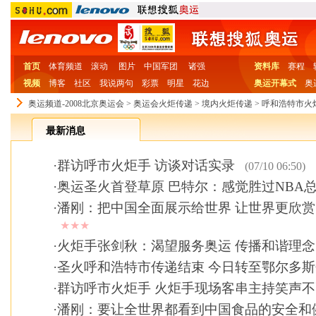
首页
体育频道
滚动
图片
中国军团
诸强
资料库
赛程
视频
博客
社区
我说两句
彩票
明星
花边
奥运开幕式
奥
奥运频道-2008北京奥运会
>
奥运会火炬传递
>
境内火炬传递
>
呼和浩特市火
最新消息
·
群访呼市火炬手 访谈对话实录
(07/10 06:50)
·
奥运圣火首登草原 巴特尔：感觉胜过NBA
·
潘刚：把中国全面展示给世界 让世界更欣
★★★
·
火炬手张剑秋：渴望服务奥运 传播和谐理念
·
圣火呼和浩特市传递结束 今日转至鄂尔多
·
群访呼市火炬手 火炬手现场客串主持笑声不
·
潘刚：要让全世界都看到中国食品的安全和