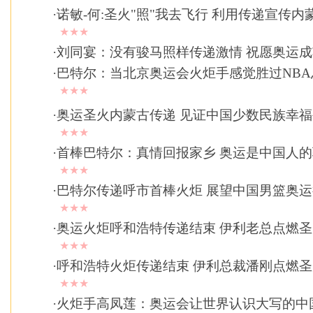
·
诺敏-何:圣火"照"我去飞行 利用传递宣传内
★★★
·
刘同宴：没有骏马照样传递激情 祝愿奥运成
·
巴特尔：当北京奥运会火炬手感觉胜过NBA
★★★
·
奥运圣火内蒙古传递 见证中国少数民族幸
★★★
·
首棒巴特尔：真情回报家乡 奥运是中国人
★★★
·
巴特尔传递呼市首棒火炬 展望中国男篮奥
★★★
·
奥运火炬呼和浩特传递结束 伊利老总点燃
★★★
·
呼和浩特火炬传递结束 伊利总裁潘刚点燃
★★★
·
火炬手高凤莲：奥运会让世界认识大写的中