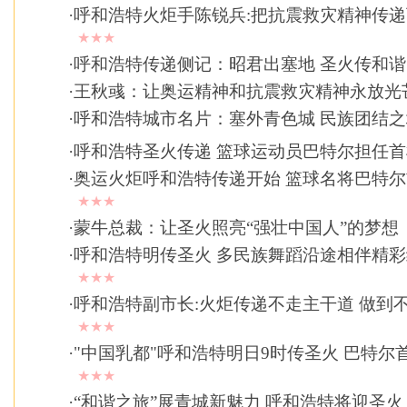
·
呼和浩特火炬手陈锐兵:把抗震救灾精神传
★★★
·
呼和浩特传递侧记：昭君出塞地 圣火传和谐
·
王秋彧：让奥运精神和抗震救灾精神永放光
·
呼和浩特城市名片：塞外青色城 民族团结之
·
呼和浩特圣火传递 篮球运动员巴特尔担任首
·
奥运火炬呼和浩特传递开始 篮球名将巴特
★★★
·
蒙牛总裁：让圣火照亮“强壮中国人”的梦想
·
呼和浩特明传圣火 多民族舞蹈沿途相伴精
★★★
·
呼和浩特副市长:火炬传递不走主干道 做到
★★★
·
"中国乳都"呼和浩特明日9时传圣火 巴特尔
★★★
·
“和谐之旅”展青城新魅力 呼和浩特将迎圣火