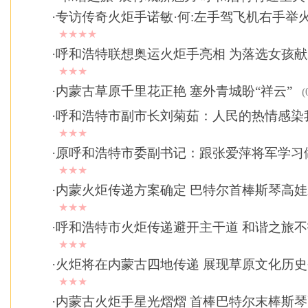
·
专访传奇火炬手诺敏·何:左手驾飞机右手举
★★★★
·
呼和浩特联想奥运火炬手亮相 为落选女孩
★★★
·
内蒙古草原千里花正艳 塞外青城盼“祥云”
(
·
呼和浩特市副市长刘菊茹：人民的热情感染
★★★
·
原呼和浩特市委副书记：跟张爱萍将军学习
★★★
·
内蒙火炬传递方案确定 巴特尔首棒斯琴高
★★★
·
呼和浩特市火炬传递避开主干道 和谐之旅
★★★
·
火炬将在内蒙古四地传递 展现草原文化历
★★★
·
内蒙古火炬手星光熠熠 首棒巴特尔末棒斯