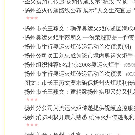
·
圣火扬州市传递 扬州传递展示“精致”特质
(
·
扬州圣火传递路线公布 展示"人文生态宜居"
★★★
·
扬州市长王燕文：确保奥运火炬传递圆满成
·
扬州奥运火炬手蔡朗文:一份荣耀更是一种责
·
扬州市举行奥运火炬传递活动首次预演(图)
·
扬州公司员工刘忠成为该市境内奥运火炬手
·
扬州组织推荐8名北京2008奥运火炬手
(05/0
·
扬州市举行奥运火炬传递活动首次预演
(05/
·
图文：市长王燕文要求确保扬州火炬顺利传
·
扬州市长王燕文：建精致扬州实现又好又快
★★★
·
扬州分公司为奥运火炬传递提供视频监控服
·
扬州消防积极开展六熟悉 确保火炬传递顺
★★★