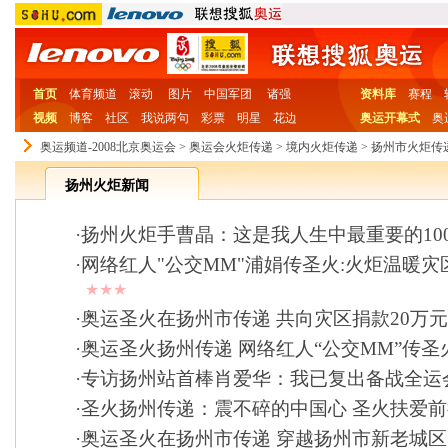
首页
体育频道
滚动
图片
中国军团
诸强
资料库
赛程
视频
博客
社区
我说两句
彩票
明星
花边
奥运开幕式
奥
奥运频道-2008北京奥运会
>
奥运会火炬传递
>
境内火炬传递
>
扬州市火炬传
扬州火炬新闻
·
扬州火炬手曹晶：这是我人生中最重要的10
·
网络红人"公交MM"浦娟传圣火:火炬温暖灾
★★★
·
奥运圣火在扬州市传递 共向灾区捐款20万元
·
奥运圣火扬州传递 网络红人“公交MM”传圣
·
专访扬州站首棒肖爱华：我已复出备战全运
·
圣火扬州传递：震不碎的中国心 圣火扶爱前
·
奥运圣火在扬州市传递 穿越扬州市新老城区