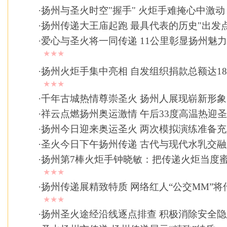
·
扬州与圣火时空"握手" 火炬手难掩心中激动
·
扬州传递大王庙起跑 最具代表的历史"出发点
·
爱心与圣火将一同传递 11公里彰显扬州魅力(
★★★
·
扬州火炬手集中亮相 自发组织捐款总额达1
★★★
·
千年古城热情尊崇圣火 扬州人展现崭新形象
·
祥云点燃扬州奥运激情 午后33度高温热迎
·
扬州今日迎来奥运圣火 两次模拟演练准备充
·
圣火今日下午扬州传递 古代与现代水乳交融
·
扬州第7棒火炬手钟晓敏：把传递火炬当度
★★★
·
扬州传递展精致特质 网络红人“公交MM”将
★★★
·
扬州圣火途经沿线逐点排查 积极消除安全隐