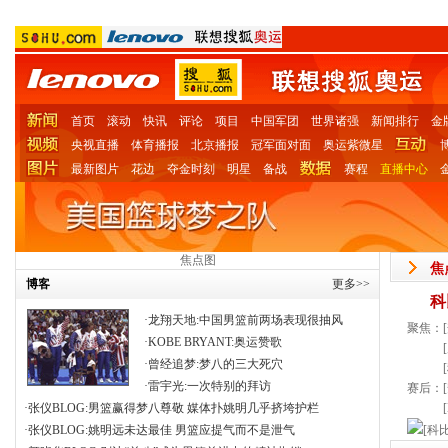
首页
滚动
快讯
评论
项目
中国军团
世界诸强
新闻排行
金
央视直播
体育播报
北京播报
冠军面对面
奥运紫微星
最新图片
花边
夺金时刻
明星
备战
赛程
直播中心
图
焦点图
焦
博客
更多>>
科
·
龙翔天地
:
中国男篮前两场表现很抽风
聚焦：[
·
KOBE BRYANT
:
奥运赞歌
[
·
曾经追梦
:
梦八的三大死穴
[
·
雷宇光
:
一次特别的拜访
赛后：[
·
张仪BLOG
:
男篮赢得梦八尊敬 媒体扑姚明几乎挤垮护栏
[
·
张仪BLOG
:
姚明远未达最佳 男篮应提气而不是泄气
[
科