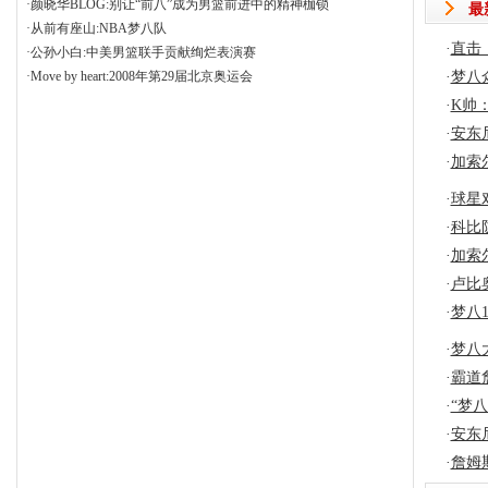
·
颜晓华BLOG
:
别让“前八”成为男篮前进中的精神枷锁
最
·
从前有座山
:
NBA梦八队
·
直击：
·
公孙小白
:
中美男篮联手贡献绚烂表演赛
·
Move by heart
:
2008年第29届北京奥运会
·
梦八
·
K帅
·
安东
·
加索
·
球星
·
科比
·
加索
·
卢比
·
梦八
·
梦八
·
霸道
·
“梦
·
安东
·
詹姆