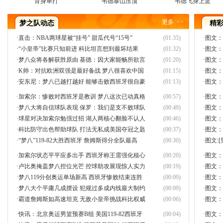
背身单打
韦德泰山压顶
韦德飞身上篮
更多
>>
梦之队动态
精
·
直击：NBA两球星被“挂号” 甜瓜代号“15号”
(01:35)
·
图文：
·
“小皇帝”比赛只知前进 科比坦言想到最坏结果
(01:32)
·
图文：
·
梦八众将各解获胜原由 基德：因大家能畅所欲言
(01:20)
·
图文：
·
K帅：对抗欧洲双强是最好备战 梦八很喜欢中国
(01:15)
·
图文：
·
安东尼：梦八已越打越好 能够击败西班牙很自豪
(01:13)
·
图文：
·
加索尔：惨败对西班牙是教训 梦八这次已动真格
(00:57)
·
图文：
·
梦八大将自信球队表现 保罗：我们是支不败球队
(00:49)
·
图文：
·
球星对决加索尔勉强过招 湖人两核心翻脸不认人
(00:46)
·
图文：
·
科比防守出色帮助球队 打法无私成美国夺冠之匙
(00:37)
·
图文：
·
“梦八”119-82大胜西班牙 詹姆斯得分全队最高
(00:30)
·
图文:
·
加索尔状态平平应多出手 西班牙称王需强化核心
(00:20)
·
图文：
·
卢比奥掩盖梦八控位光芒 控球助攻展现惊人实力
(00:19)
·
图文：
·
梦八119分创奥运单场新高 西班牙惨败结束连胜
(00:09)
·
图文：
·
梦八大个平庸几成摆设 犯规过多成内线最大制约
(00:09)
·
图文：
·
霸道詹姆斯如高速坦克 无敌小皇帝挑战科比权威
(00:06)
·
图文：
·
快讯：北京奥运男篮预赛B组 美国119-82西班牙
(00:04)
·
图文：