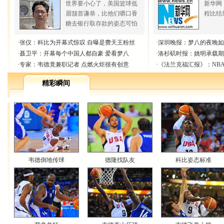
世界要小心了，美国篮球低
新华网
眉颔首谦恭，比他们嚼口香
程比结
糖去银行取存款的姿态可怕
·
张仪：科比为开幕式惊叹 自曝是费天王粉丝
·
深圳晚报：梦八的夜晚如
·
聂卫平：开幕每个中国人都自豪 爱看梦八
·
洛杉矶时报：姚明承载期
·
专家：韦德竟兼职记者 点燃火炬很有创意
·
《法兰克福汇报》：NB
精彩瞬间
韦德倒地传球
德隆找队友
科比姿态标准