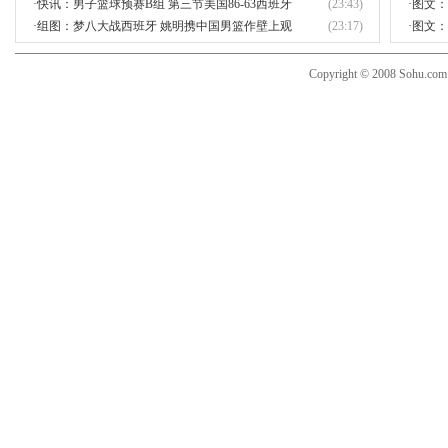
·
快讯：男子篮球预赛B组 第三节美国86-63西班牙
(23:43)
·
图文：
·
组图：梦八大战西班牙 姚明携中国男篮作壁上观
(23:17)
·
图文：
Copyright © 2008 Sohu.co