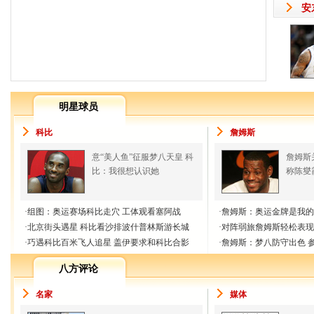
安
明星球员
科比
詹姆斯
意“美人鱼”征服梦八天皇 科
詹姆斯
比：我很想认识她
称陈燮
·
组图：奥运赛场科比走穴 工体观看塞阿战
·
詹姆斯：奥运金牌是我的
·
北京街头遇星 科比看沙排波什普林斯游长城
·
对阵弱旅詹姆斯轻松表现
·
巧遇科比百米飞人追星 盖伊要求和科比合影
·
詹姆斯：梦八防守出色 
八方评论
名家
媒体