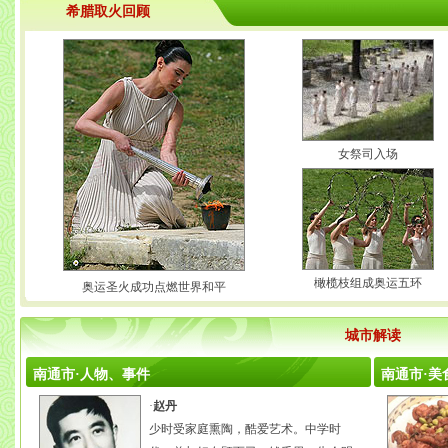
希腊取火回顾
女祭司入场
橄榄枝组成奥运五环
奥运圣火成功点燃世界和平
城市解读
南通市·人物、事件
南通市·美
·
赵丹
少时受家庭熏陶，酷爱艺术。中学时