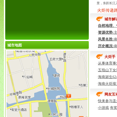
里，东距长江入
火炬传递
城市解
·
自然地理、
·
资源优势:
·
风景名胜:
城市地图
·
历史概况:
火炬手
·
从事体育事
·
五指山下女
·
海南诞生6
·
海南火炬接
网友互
·
快来参与圣
·
小游戏
有