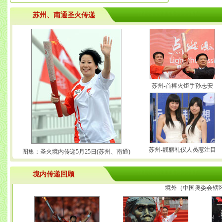
苏州、南通圣火传递
苏州-首棒火炬手孙志安
苏州-靓丽礼仪人员惹注目
图集：圣火境内传递5月25日(苏州、南通)
境内传递回顾
境外（中国奥委会辖