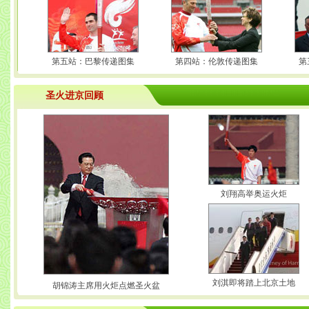
第五站：巴黎传递图集
第四站：伦敦传递图集
第
圣火进京回顾
刘翔高举奥运火炬
刘淇即将踏上北京土地
胡锦涛主席用火炬点燃圣火盆