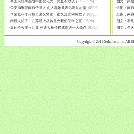
·
泰国火炬手感慨中国变化大：简直不敢认了！
(05/26)
·
图文：南通
·
公安局刑警南通传圣火 向人群敬礼表达激动心情
(05/26)
·
组图：南
·
李菊葛菲传火炬自豪又紧张：很久没这种感觉了
(05/26)
·
组图：南通
·
南通火炬手：在苏通大桥传圣火我们荣幸之至
(05/26)
·
图文：羽
·
奥运圣火传入江苏 苏通大桥传递成南通一大亮点
(05/26)
·
图文：圣火
Copyright © 2018 Sohu.com Inc. Al