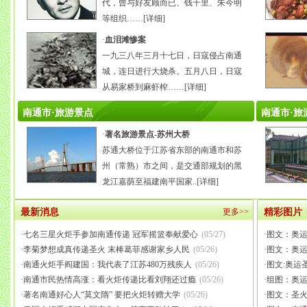
代，曾与好友顾而已、钱千里、朱今明
等组织……[
详细
]
·
血泪滩惨案
一九三八年三月十七日，日寇侵占南通
城，连日进行大烧杀。五月八日，日寇
从易家桥到麻虾榨……[
详细
]
南通市·旅游景点
南通市·旅
·
著名旅游景点-苏州大桥
苏通大桥位于江苏省东部的南通市和苏
州（常熟）市之间，是交通部规划的黑
龙江嘉荫至福建南平国家..
[详细]
最新消息
更多
>>
精彩图片
·
七名三星火炬手参加南通传递 冠军摇篮奉献爱心
(05/27)
·
图文：奥运
·
李菊梦想成真传递圣火 末棒葛菲感谢家乡人民
(05/26)
·
图文：奥运
·
南通火炬手阎建国：我代表了江苏480万残疾人
(05/26)
·
图文:奥运
·
南通市民热情高涨：看火炬传递比看刘翔还过瘾
(05/26)
·
组图：奥运
·
著名南通好心人“莫文隋” 要把火炬转赠大学
(05/26)
·
图文：圣火