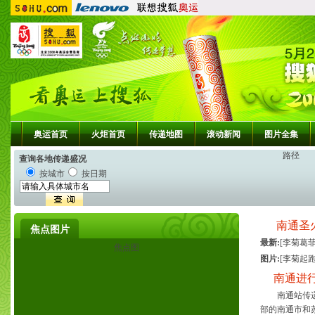
奥运首页
火炬首页
传递地图
滚动新闻
图片全集
路径
查询各地传递盛况
按城市
按日期
南通圣
焦点图片
最新:
[
李菊葛
焦点图
图片:
[
李菊起
南通进
南通站传递的
部的南通市和