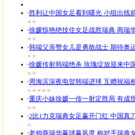
·
胜利让中国女足看到曙光 小组出线
★★
·
徐媛惊艳绝技住女足战胜瑞典 商瑞
★★
·
韩端父亲赞女儿是勇敢战士 期待奥
★★
·
徐媛传射韩端绝杀 玫瑰绽放迎来中
★★
·
周海滨深夜电贺韩端进球 互赠祝福
★★★★★
·
重庆小妹徐媛一传一射定胜局 有成
★★
·
2比1力克瑞典女足赢开门红 中国真
★
·
老帅商瑞华赢球赢风度 称对手瑞典