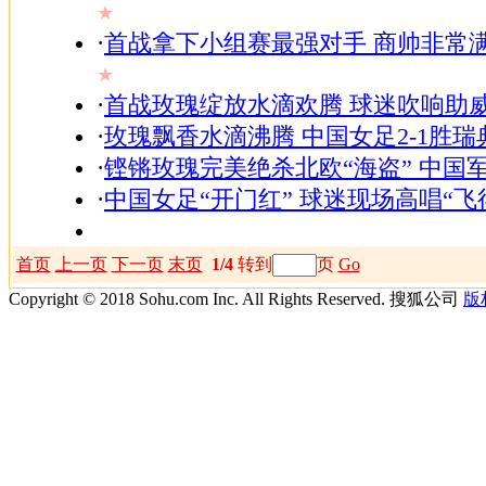
★
·
首战拿下小组赛最强对手 商帅非常
★
·
首战玫瑰绽放水滴欢腾 球迷吹响助威
·
玫瑰飘香水滴沸腾 中国女足2-1胜
·
铿锵玫瑰完美绝杀北欧“海盗” 中国
·
中国女足“开门红” 球迷现场高唱“飞
首页
上一页
下一页
末页
1/4
转到
页
Go
Copyright © 2018 Sohu.com Inc. All Rights Reserved. 搜狐公司
版