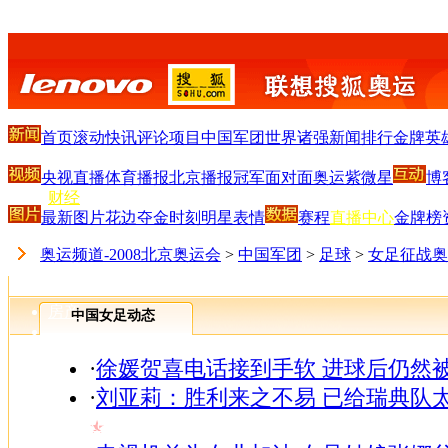
新闻
-
体育
首页
滚动
快讯
评论
项目
中国军团
世界诸强
新闻排行
金牌英
-
娱乐
央视直播
体育播报
北京播报
冠军面对面
奥运紫微星
博
-
财经
最新图片
-
花边
夺金时刻
明星
表情
赛程
直播中心
金牌榜
IT
-
奥运频道-2008北京奥运会
>
中国军团
>
足球
>
女足征战奥
汽车
-
房产
中国女足动态
-
女人
·
徐媛贺喜电话接到手软 进球后仍然被
-
TV
·
刘亚莉：胜利来之不易 已给瑞典队
-
ChinaRen
★
-