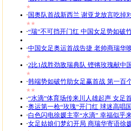
★
·
国奥队首战新西兰 谢亚龙放言吃掉
★★
·
“瑞”不可挡开门红 中国女足势如破
·
中国女足奥运首战告捷 老帅商瑞华
★
·
2比1战胜劲敌瑞典队 铿锵玫瑰献中
★
·
韩端势如破竹助女足赢首战 第一百
★★
·
“水滴”体育场传来川人雄起声 女足
·
奥运第一枪“玫瑰”开门红 球迷高唱
·
白色闪电徐媛主宰“水滴” 幸福似乎
·
女足姑娘们梦幻开局 商瑞华寄语徐