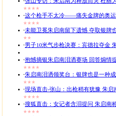
·
张山专访：朱启南为释放而哭 杜丽
★★★★
·
这个枪手不太冷——痛失金牌的奥运
★★★★
·
未能卫冕朱启南留下遗憾 夺取银牌
★★
·
男子10米气步枪决赛：宾德拉夺金 
·
抱憾摘银朱启南泪洒赛场 回答煽情
★★★★
·
朱启南泪洒领奖台：银牌也是一种成
★★★
·
现场直击-张山：出枪稍有犹豫 朱启
★★★★
·
搜狐直击：女记者含泪提问 朱启南
★★★★