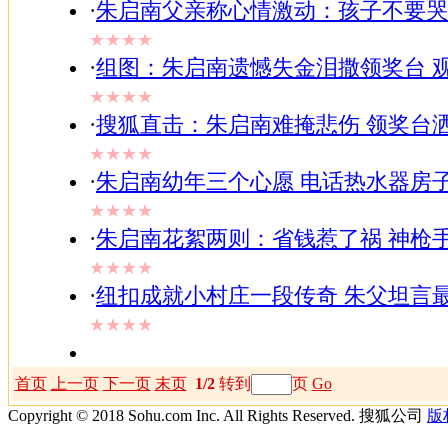
·
朱启南父亲称心情激动：孩子不要哭
★★★★
·
组图：朱启南遗憾失金泪撒领奖台 
★★★★
·
搜狐直击：朱启南难掩悲伤 领奖台洒
★★★★
·
朱启南幼年三个心愿 电话热水器房
★★★★
·
朱启南花絮两则：省钱惹了祸 神枪
★★★★
·
纽扣成就小村庄一段传奇 朱父坦言
★★★★
首页
上一页
下一页
末页
1/2
转到
页
Go
Copyright © 2018 Sohu.com Inc. All Rights Reserved. 搜狐公司
版