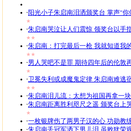
·
阳光小子朱启南泪洒颁奖台 掌声"你
★
·
朱启南哭泣让人们震惊 领奖台以手
★★
·
朱启南：打完最后一枪 我就知道我
★★
·
男人哭吧不是罪 期待四年后的伦敦
★
·
卫冕失利或成魔鬼定律 朱启南难逃
★★
·
朱启南泪儿流：太想为祖国再拿一块
·
朱启南距离胜利咫尺之遥 颁奖台上
★
·
一枚银牌伤了两男子汉的心 功勋教
·
朱启南丢冠军洒下男儿泪 虽败犹荣