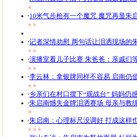
★
·
10米气步枪有一个魔咒 魔咒再显朱
★★
·
记者深情劝慰 两句话让泪洒现场的
★★
·
演播室看儿子比赛 朱爸爸：亲戚们
★★
·
李云林：拿银牌同样不容易 启南仍
★★
·
乡亲们在村口摆下“观战台” 妈妈仍
·
朱启南憾失金牌泪洒赛场 母亲与教
★
·
朱启南：心理标尺没调好 打成这样
★★★