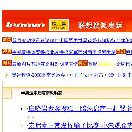
新闻
-
体育
首页
滚动
快讯
评论
项目
中国军团
世界诸强
新闻排行
金牌英
-
娱乐
央视直播
体育播报
北京播报
冠军面对面
奥运紫微星
博
-
财经
最新图片
-
花边
夺金时刻
明星
表情
赛程
直播中心
金牌榜
IT
-
奥运频道-2008北京奥运会
>
中国军团
>
射击
>
08中国射
汽车
-
房产
08奥运朱启南摘银动态
-
女人
·
庄晓岩做客搜狐：陪朱启南一起哭 
-
TV
★★
-
·
朱启南正常发挥输了比赛 小朱观众
ChinaRen
-