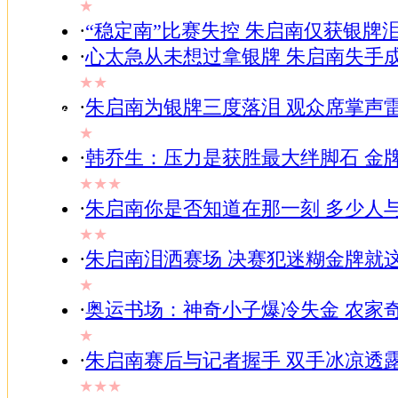
★
邮件
·
“稳定南”比赛失控 朱启南仅获银牌
-
博客
·
心太急从未想过拿银牌 朱启南失手
-
BBS
★★
-
·
朱启南为银牌三度落泪 观众席掌声
搜狗
★
·
韩乔生：压力是获胜最大绊脚石 金
★★★
·
朱启南你是否知道在那一刻 多少人
★★
·
朱启南泪洒赛场 决赛犯迷糊金牌就
★
·
奥运书场：神奇小子爆冷失金 农家
★
·
朱启南赛后与记者握手 双手冰凉透
★★★