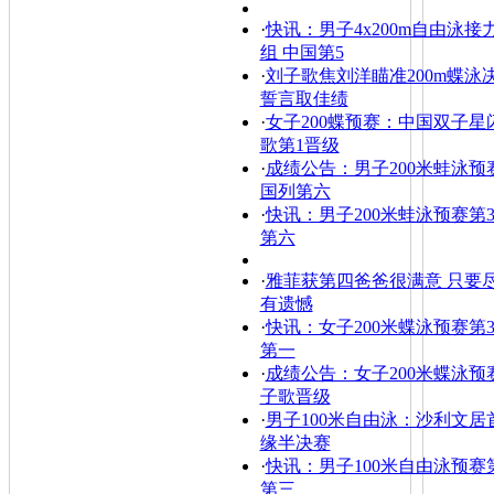
·
快讯：男子4x200m自由泳接
组 中国第5
·
刘子歌焦刘洋瞄准200m蝶泳
誓言取佳绩
·
女子200蝶预赛：中国双子星
歌第1晋级
·
成绩公告：男子200米蛙泳预赛
国列第六
·
快讯：男子200米蛙泳预赛第3
第六
·
雅菲获第四爸爸很满意 只要
有遗憾
·
快讯：女子200米蝶泳预赛第3
第一
·
成绩公告：女子200米蝶泳预赛
子歌晋级
·
男子100米自由泳：沙利文居
缘半决赛
·
快讯：男子100米自由泳预赛第
第三