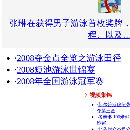
张琳在获得男子游泳首枚奖牌
程、以及
·
2008夺金点全览之游泳田径
·
2008短池游泳世锦赛
·
2008年全国游泳冠军赛
视频集锦
·
菲尔普斯破纪
夺第三金
·
考芙琳 100米
称霸
·
北岛康介不负