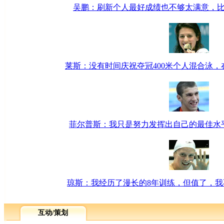
吴鹏：刷新个人最好成绩也不够太满意，
莱斯：没有时间庆祝夺冠400米个人混合泳，
菲尔普斯：我只是努力发挥出自己的最佳水
琼斯：我经历了漫长的8年训练，但值了，
互动/策划