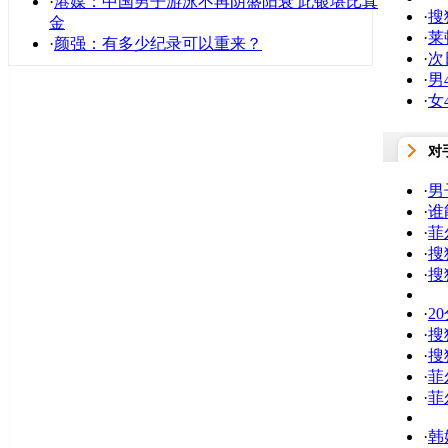
·
港媒：中国男子游泳不再阴盛阳衰 此银堪比真
·
搜
金
·
莱
·
颜强：有多少纪录可以重来？
·
次
·
男
·
女
对
·
男
·
谁
·
菲
·
搜
·
搜
·
2
·
搜
·
搜
·
菲
·
菲
·
韩