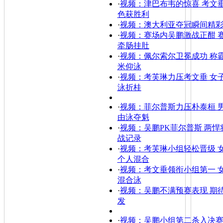
·
视频：津巴布韦的惊喜 考文
色获胜利
·
视频：澳大利亚夺冠瞬间精
·
视频：赛场内吴鹏激战正酣 
牵肠挂肚
·
视频：佩尔索尔卫冕成功 称霸
米仰泳
·
视频：考芙琳力压考文垂 女子
泳折桂
·
视频：菲尔普斯力压朴泰桓 男
由泳夺魁
·
视频：吴鹏PK菲尔普斯 两悍
战记录
·
视频：考芙琳小组轻松晋级 女
个人混合
·
视频：考文垂领衔小组第一 女
混合泳
·
视频：吴鹏不满预赛表现 期
发
·
视频：吴鹏小组第二杀入决赛 