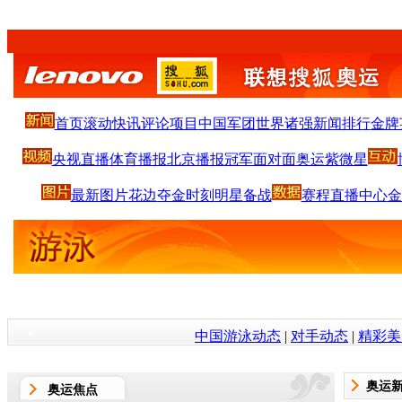
首页
滚动
快讯
评论
项目
中国军团
世界诸强
新闻排行
金牌
央视直播
体育播报
北京播报
冠军面对面
奥运紫微星
最新图片
花边
夺金时刻
明星
备战
赛程
直播中心
金
中国游泳动态
|
对手动态
|
精彩美
奥运
奥运焦点