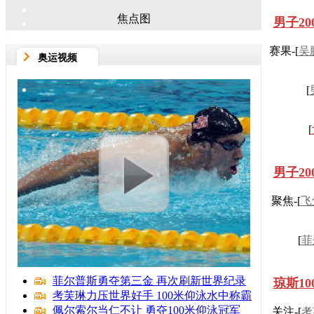
焦点图
男子2
赛果-[
吴
奥运视频
[
[
男子2
聚焦-[
飞
[
菲
菲尔普斯勇夺第三金 再次刷新世界纪录
琼斯1
考芙琳力压世界好手 100米仰泳水中称霸
佩尔索尔当仁不让 勇夺100米仰泳冠军
关注-[
考