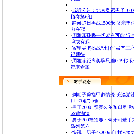
·
成绩公告：北京奥运男子100
预赛第6组
·
静候17日再战1500米 父亲
力夺冠
·
周雅菲孙晔一切皆有可能 混
牌或有戏
·
寄望吴鹏挑战“水怪” 虽有三
得期待
·
周雅菲距离奖牌只差0.59秒 
带来希望
对手动态
·
剃胡子剪指甲割情缘 美澳游
甩"包袱"冲金
·
男子200蛙预赛久尔陶创奥运
坚遭淘汰
·
男子200蛙预赛：匈牙利选手第
岛列第六
·
快讯：男子4x200m自由泳接