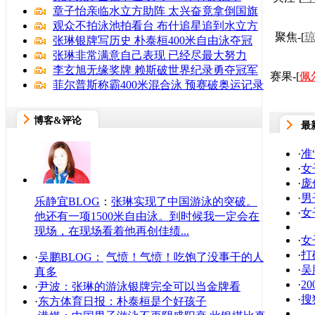
章子怡亲临水立方助阵 太兴奋竟拿倒国旗
观众不拍泳池拍看台 布什追星追到水立方
聚焦-[
张琳银牌写历史 朴泰桓400米自由泳夺冠
张琳非常满意自己表现 已经尽最大努力
李玄旭无缘奖牌 赖斯破世界纪录勇夺冠军
赛果-[
佩
菲尔普斯称霸400米混合泳 预赛破奥运记录
博客&评论
最
·
准
·
女
·
庞
·
男
乐静宜BLOG
：
张琳实现了中国游泳的突破。
·
女
他还有一项1500米自由泳。到时候我一定会在
现场，在现场看着他再创佳绩...
·
女
·
打
·
吴鹏BLOG：
气愤！气愤！吃饱了没事干的人
·
吴
真多
·
2
·
尹波：张琳的游泳银牌完全可以当金牌看
·
搜
·
东方体育日报：朴泰桓是个好孩子