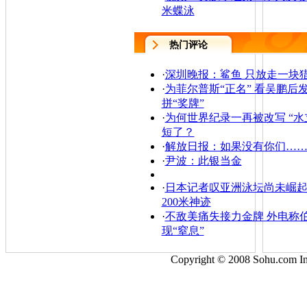
米蝶泳
热门评论
·
深圳晚报：鲨鱼 只放走一块
·
为菲尔普斯“正名” 看吴鹏后
拼“奖牌”
·
为何世界纪录一再被改写 “水
短了？
·
解放日报：如果没有你们…
·
尹波：此银当金
·
日本记者叹亚洲泳坛尚未崛起
200米神迹
·
不敌美痛失接力金牌 外电称
现“窒息”
Copyright © 2008 Sohu.com 