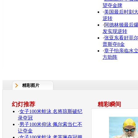
望夺金牌
·
美国最后时刻
逆转
·
阿德林顿最后
发实现逆转
·
张亚东看好菲
普斯夺8金
·
章子怡亲临水
方助阵
精彩图片
幻灯推荐
精彩瞬间
·
女子100米蛙泳 名将琼斯破纪
录夺冠
·
男子100米仰泳 佩尔索当仁不
让夺金
·
女子100米蛙泳 考芙琳夺冠拥