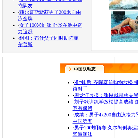
抱队友
·
菲尔普斯斩获男子200米自由
泳金牌
·
女子100米蛙泳 孙晔在池中奋
力追赶
·
组图：布什父子同时助阵菲
尔普斯
中国队动态
·
准“蛙后”齐晖赛前购物放松 
谈对手
·
黑龙江晨报：张琳就是功夫
·
刘子歌训练学放松提高成绩 
赛有保留
·
成绩：男子4x200自由泳接力
中国第五
·
男子200蛙预赛:久尔陶创奥运
坚遭淘汰