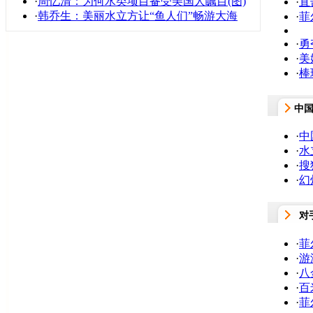
·
周忆清：为何水类项目备受美国人瞩目(图)
·
直
·
韩乔生：美丽水立方让“鱼人们”畅游大海
·
菲
·
勇
·
美
·
棒
中
·
中
·
水
·
搜
·
幻
对
·
菲
·
游
·
八
·
百
·
菲