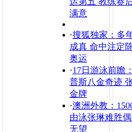
运第五 教练赛
满意
·
搜狐独家：多
成真 命中注定陈
奥运
·
17日游泳前瞻
普斯八金奇迹 
金牌
·
澳洲外教：150
由泳张琳难胜偶
无望