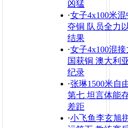
凶猛
·
女子4x100米
夺铜 队员全力
结果
·
女子4x100混接
国获铜 澳大利
纪录
·
张琳1500米自
第七 坦言体能
差距
·
小飞鱼李玄旭