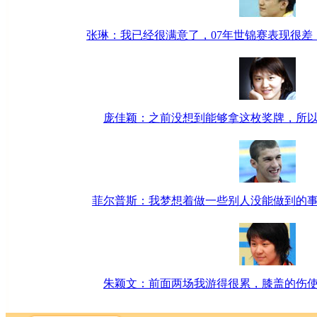
张琳：我已经很满意了，07年世锦赛表现很差
庞佳颖：之前没想到能够拿这枚奖牌，所
菲尔普斯：我梦想着做一些别人没能做到的
朱颖文：前面两场我游得很累，膝盖的伤