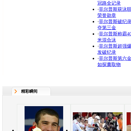
冠路全记录
·
菲尔普斯获泳
荣誉勋章
·
菲尔普斯破纪
夺第三金
·
菲尔普斯称霸40
米混合泳
·
菲尔普斯超强
发破纪录
·
菲尔普斯第六
如探囊取物
精彩瞬间