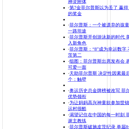
神灵附体
·
第7金菲尔普斯以为丢了 赢得1
的奖金
·
菲尔普斯：一个被遗弃的孩童
一路坦途
·
菲尔普斯开创游泳新的时代 
入新角色
·
菲尔普斯：“8”成为幸运数字
茨第二
·
组图：菲尔普斯出席发布会 
可爱一面
·
天助菲尔普斯 决定性因素最
个：触壁
·
奥运历史总金牌榜被改写 菲
优势领衔
·
为让妈妈高兴神童欲参加世锦
运村很酷
·
渴望记住在中国的每一时刻 
谢主教练
·
菲尔普斯破施皮茨纪录 单届8