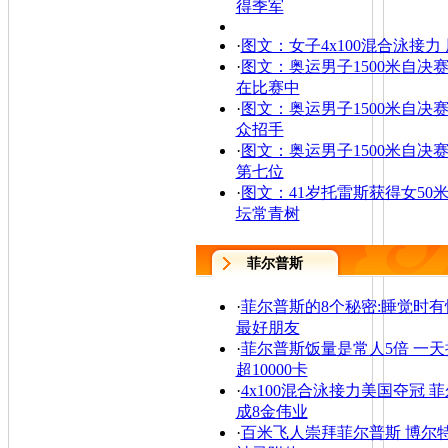
得季军
·
图文：女子4x100混合泳接力
·
图文：奥运男子1500米自决赛
在比赛中
·
图文：奥运男子1500米自决赛
众招手
·
图文：奥运男子1500米自决赛
第七位
·
图文：41岁托雷斯获得女50米
坛常青树
菲尔普斯
·
菲尔普斯的8个秘密:睡觉时有
最好朋友
·
菲尔普斯饭量是常人5倍 一
超10000卡
·
4x100混合泳接力美国夺冠 
成8金伟业
·
百米飞人崇拜菲尔普斯 博尔