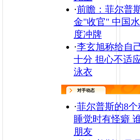
·
前瞻：菲尔普
金"收官" 中国
度冲牌
·
李玄旭称给自
十分 担心不适
泳衣
对手动态
·
菲尔普斯的8个
睡觉时有怪癖 
朋友