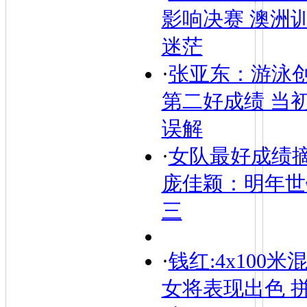
影响决赛 澳洲
迷茫
·
张亚东：游泳
第二好成绩 当
误解
·
女队最好成绩
庞佳颖：明年世
三
·
钱红:4x100米
女将表现出色 