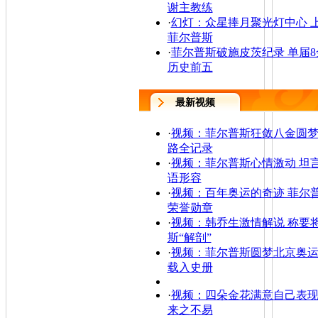
谢主教练
·
幻灯：众星捧月聚光灯中心 
菲尔普斯
·
菲尔普斯破施皮茨纪录 单届8
历史前五
最新视频
·
视频：菲尔普斯狂敛八金圆梦
路全记录
·
视频：菲尔普斯心情激动 坦
语形容
·
视频：百年奥运的奇迹 菲尔
荣誉勋章
·
视频：韩乔生激情解说 称要
斯“解剖”
·
视频：菲尔普斯圆梦北京奥运
载入史册
·
视频：四朵金花满意自己表现
来之不易