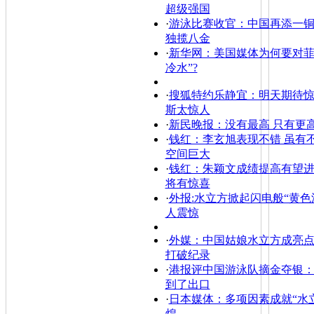
超级强国
·
游泳比赛收官：中国再添一铜
独揽八金
·
新华网：美国媒体为何要对菲
冷水”?
·
搜狐特约乐静宜：明天期待惊
斯太惊人
·
新民晚报：没有最高 只有更
·
钱红：李玄旭表现不错 虽有
空间巨大
·
钱红：朱颖文成绩提高有望进
将有惊喜
·
外报:水立方掀起闪电般“黄色
人震惊
·
外媒：中国姑娘水立方成亮点
打破纪录
·
港报评中国游泳队摘金夺银
到了出口
·
日本媒体：多项因素成就“水
煌