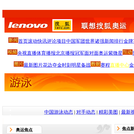
首页
滚动
快讯
评论
项目
中国军团
世界诸强
新闻排行
金牌
央视直播
体育播报
北京播报
冠军面对面
奥运紫微星
最新图片
花边
夺金时刻
明星
备战
赛程
直播中心
金
中国游泳动态
|
对手动态
|
精彩美图
|
最新
焦点
奥运焦点