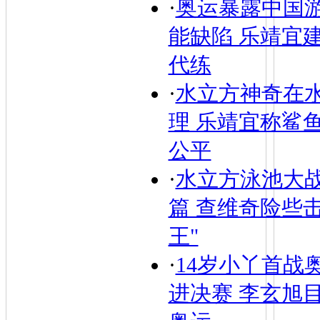
·
奥运暴露中国
能缺陷 乐靖宜
代练
·
水立方神奇在
理 乐靖宜称鲨
公平
·
水立方泳池大
篇 查维奇险些
王"
·
14岁小丫首战
进决赛 李玄旭