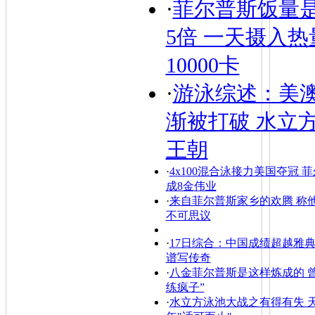
·
菲尔普斯饭量
5倍 一天摄入热
10000卡
·
游泳综述：美
渐被打破 水立
王朝
·
4x100混合泳接力美国夺冠 
成8金伟业
·
来自菲尔普斯家乡的欢腾 称
不可思议
·
17日综合：中国成绩超越雅典
谱写传奇
·
八金菲尔普斯是这样炼成的 
练疯子”
·
水立方泳池大战之有得有失 