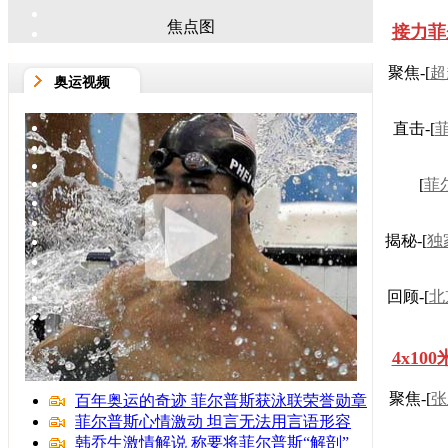
焦点图
接力菲
聚焦-[
超
奥运视频
直击-[
[
菲
揭秘-[
独
回顾-[
北
4x1
聚焦-[
张
百年奥运的奇迹 菲尔普斯获泳联荣誉勋章
菲尔普斯心情激动 坦言无法用言语形容
韩乔生激情解说 称要将菲尔普斯“解剖”