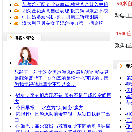
50米
菲尔普斯圆梦北京奥运 独揽八金载入史册
四朵金花满意自己表现 接力铜牌来之不易
聚焦-[
斯
中国姑娘顽强拼搏 力拼第三斩获铜牌
澳大利亚勇夺女子混合接力第一 摘金牌
150
博客&评论
聚焦-[
菲
乐静宜
：
对于这次奥运游泳的最厉害的就要算
·
第
是菲尔普斯了，对他真的是没什么可说的，因
·
菲
为我觉得他就算拿不到八金…
·
天
·
钱红：李玄旭表现不错 虽有不足但成长空间巨
·
奥
大
·
菲
·
今日早报：“水立方”为何变“魔方”
·
港报评中国游泳队摘金夺银：从缺口找到了出
·
神
口
·
无
·
信海光：菲尔普斯与苏辉如此不同的奥运结局
·
飞