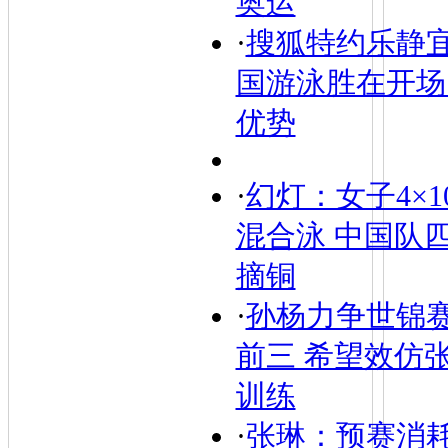
奥运
·
搜狐特约乐静
国游泳胜在开场
优势
·
幻灯：女子4×1
混合泳 中国队
摘铜
·
孙杨力争世锦
前三 希望效仿
训练
·
张琳：预赛消