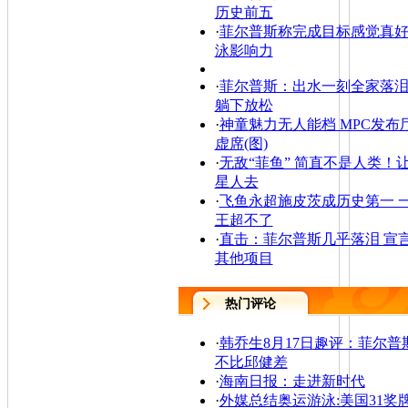
历史前五
·
菲尔普斯称完成目标感觉真好
泳影响力
·
菲尔普斯：出水一刻全家落泪
躺下放松
·
神童魅力无人能档 MPC发布
虚席(图)
·
无敌“菲鱼” 简直不是人类！
星人去
·
飞鱼永超施皮茨成历史第一 
王超不了
·
直击：菲尔普斯几乎落泪 宣
其他项目
热门评论
·
韩乔生8月17日趣评：菲尔普
不比邱健差
·
海南日报：走进新时代
·
外媒总结奥运游泳:美国31奖