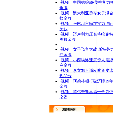
·
视频：中国姑娘顽强拼搏 力
铜牌
·
视频：澳大利亚勇夺女子混
摘金牌
·
视频：张琳坦言输在实力 自
欠缺
·
视频：迈卢利力压名将哈克特
勇摘金牌
·
视频：女子飞鱼大战 斯特芬
夺金牌
·
视频：小西埃洛速度惊人 破
夺金牌
·
视频：李玄旭不适应鲨鱼皮泳
现80分
·
视频：阿德林顿打破沉睡19年
金牌
·
视频：菲尔普斯再添一金 距
之遥
精彩瞬间