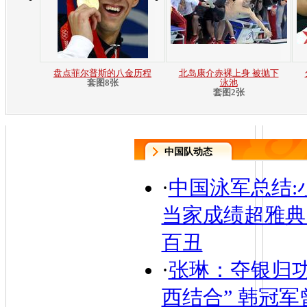
盘点菲尔普斯的八金历程
北岛康介赤裸上身 被抛下
套图8张
泳池
套图2张
中国队动态
·
中国泳军总结:
当家成绩超雅典
百丑
·
张琳：夺银归功
西结合” 韩冠